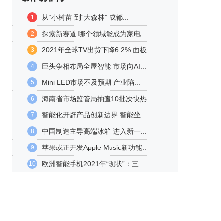
从“小树苗”到“大森林” 成都...
1
探索新赛道 哪个领域能成为家电...
2
2021年全球TV出货下降6.2% 面板...
3
巨头争相布局全屋智能 市场向AI...
4
Mini LED市场不及预期 产业陷...
5
海南省市场监管局抽查10批次快热...
6
智能化开辟产品创新边界 智能坐...
7
中国制造主导高端冰箱 进入新一...
8
苹果或正开发Apple Music新功能...
9
欧洲智能手机2021年“现状”：三...
10