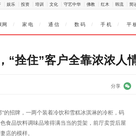
济
娱乐
投资
培训
文化
守艺中华
佛教
红木
韩流
简
联网
/
家 电
/
通 信
/
数 码
/
手 机
/
平 
，“拴住”客户全靠浓浓人
微信
分享
部”的招牌，一两个装着冷饮和雪糕冰淇淋的冷柜，码
各色食品饮料调味品堆得满当当的货架，前厅卖货后屋
夫妻店的模样。