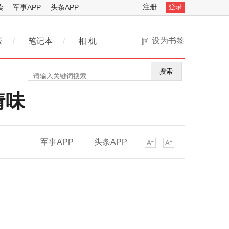
注册
登录
读
军事APP
头条APP
设为书签
板
/
笔记本
/
相 机
搜索
情味
军事APP
头条APP