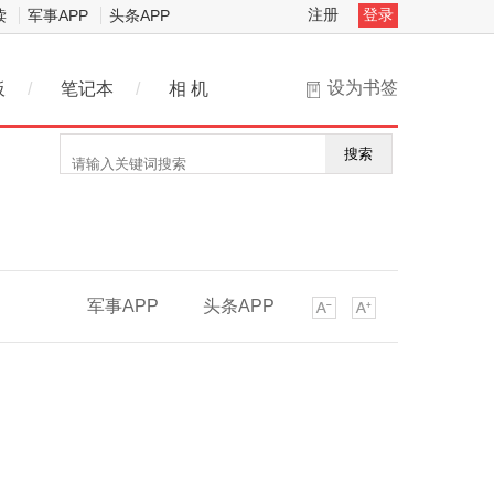
注册
登录
读
军事APP
头条APP
设为书签
板
/
笔记本
/
相 机
搜索
军事APP
头条APP