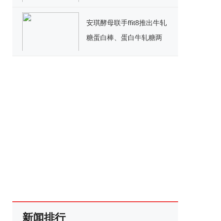
文生图、tRPC等项目实践
安琪酵母联手ffit8推出牛轧
糖蛋白棒、蛋白牛轧糖两
款新品
新闻排行