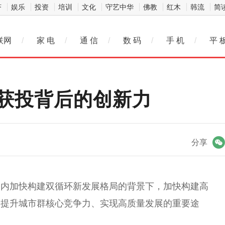
济
娱乐
投资
培训
文化
守艺中华
佛教
红木
韩流
简
联网
/
家 电
/
通 信
/
数 码
/
手 机
/
平 
获投背后的创新力
微信
分享
国内加快构建双循环新发展格局的背景下，加快构建高
、提升城市群核心竞争力、实现高质量发展的重要途