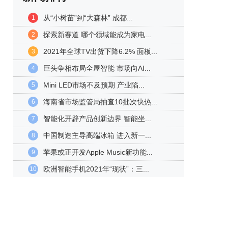
从“小树苗”到“大森林” 成都...
1
探索新赛道 哪个领域能成为家电...
2
2021年全球TV出货下降6.2% 面板...
3
巨头争相布局全屋智能 市场向AI...
4
Mini LED市场不及预期 产业陷...
5
海南省市场监管局抽查10批次快热...
6
智能化开辟产品创新边界 智能坐...
7
中国制造主导高端冰箱 进入新一...
8
苹果或正开发Apple Music新功能...
9
欧洲智能手机2021年“现状”：三...
10