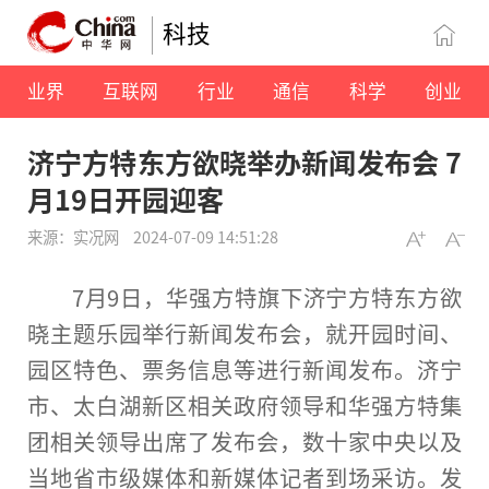
科技
业界
互联网
行业
通信
科学
创业
济宁方特东方欲晓举办新闻发布会 7
月19日开园迎客
来源：实况网
2024-07-09 14:51:28
7月9日，华强方特旗下济宁方特东方欲
晓主题乐园举行新闻发布会，就开园时间、
园区特色、票务信息等进行新闻发布。济宁
市、太白湖新区相关
政府
领导
和华强方特集
团相关
领导
出席了发布会，数十家
中央
以及
当地省市级媒体和新媒体
记者
到场
采访
。发