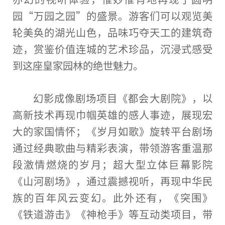
园“万园之园”的盛景。游客们可以观览美
轮美奂的湖光山色，品味巧夺天工的建筑奇
迹，赏鉴价值连城的艺术珍品，沉浸式感受
到这座皇家园林的绝世魅力。
幻影成像剧场项目《都会大剧院》，以
高新技术再现巾帼英雄的感人事迹，展现宏
大的家国情怀；《岁月如歌》旋转
平
台
剧场
通过经典歌曲与精彩表演，带领游客重温那
段激情燃烧的岁月；超大型立体巨幕影院
《山河剧场》，通过震撼视听，再现中华民
族的
百年
风云变幻。此外还有，《突围》
《铁道游击》《神
枪
手》等互动类项目，带