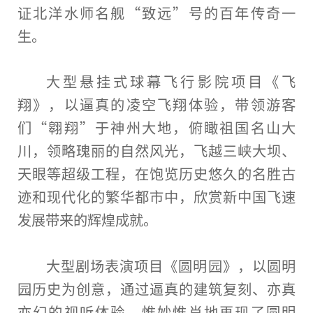
证北洋水师名舰“致远”号的
百年
传奇一
生。
大型悬挂式球幕飞行影院项目《飞
翔》，以逼真的凌空飞翔体验，带领游客
们“翱翔”于
神州
大地，俯瞰祖国名山大
川，领略瑰丽的自然风光，飞越三峡大坝、
天眼等超级工程，在饱览历史悠久的名胜古
迹和现代化的繁华都市中，欣赏新
中国
飞速
发展带来的辉煌成就。
大型剧场表演项目《圆明园》，以圆明
园历史为创意，通过逼真的建筑
复刻
、亦真
亦幻的视听体验，惟妙惟肖地再现了圆明