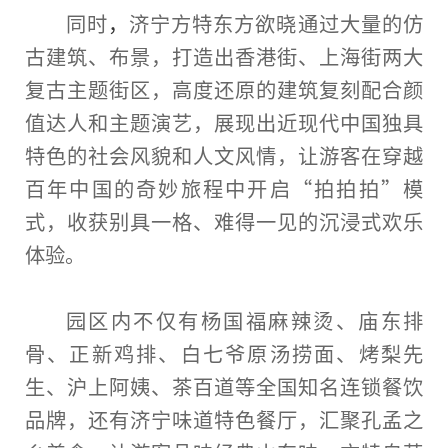
同时
，
济宁方特东方欲晓通过大量的仿
古建筑、布景，打造出
香港
街、上海街两大
复古主题街区，高度还原的建筑
复刻
配合颜
值达人和主题演艺，展现出
近
现代
中国
独具
特色的社会风貌和人文风情，让游客在穿越
百年
中国
的奇妙旅程中开启“拍拍拍”模
式，收获别具一格、难得一见的沉浸式欢乐
体验。
园区内不仅有杨国福麻辣烫、庙东排
骨、正新鸡排、白七爷原汤捞面、烤梨先
生、沪上阿姨、茶百道等全国知名连锁餐饮
品牌，还有济宁味道特色餐厅，汇聚孔孟之