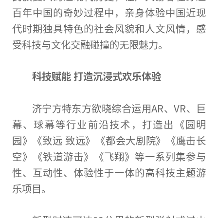
百年
中国
的奇妙过程中，亲身体验
中国
近
现
代时期独具特色的社会风貌和人文风情，感
受科技与文化交融碰撞的无限魅力。
科技赋能 打造沉浸式欢乐体验
济宁方特东方欲晓综合运用AR、VR、巨
幕、球幕等行业前沿技术，打造出《圆明
园》《致远 致远》《都会大剧院》《鹰击长
空》《铁道游击》《飞翔》等一系列集参与
性
、互动
性
、体验
性
于一体的高科技主题游
乐项目。