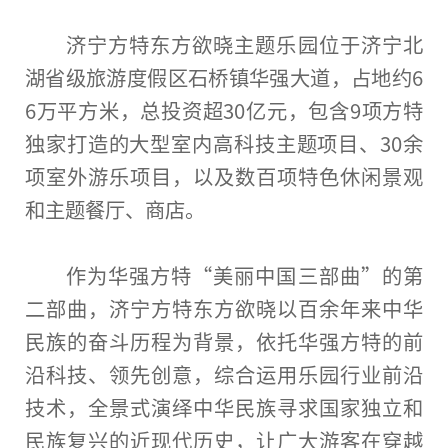
济宁方特东方欲晓主题乐园位于济宁北
湖省级旅游度假区石桥镇华强大道，占地约6
6万
平
方米，
总
投资
超30亿元，包含9项方特
独家打造的大型室内高科技主题项目、30余
项室外游乐项目，以及数百项特色休闲景观
和主题餐厅、商店。
作为华强方特“美丽
中国
三部曲”的第
二部曲，济宁方特东方欲晓以百余年来中华
民族的奋斗历程为背景，依托华强方特的前
沿科技、领先创意，综合运用乐园行业前沿
技术，全景式演绎中华民族寻求
国家
独立
和
民族复兴的
近
现代历史，让广大游客在穿越