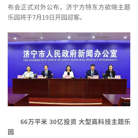
布会正式对外公布，济宁方特东方欲晓主题
乐园将于7月19日开园迎客。
66万
平
米 30亿
投资
大型高科技主题乐
园