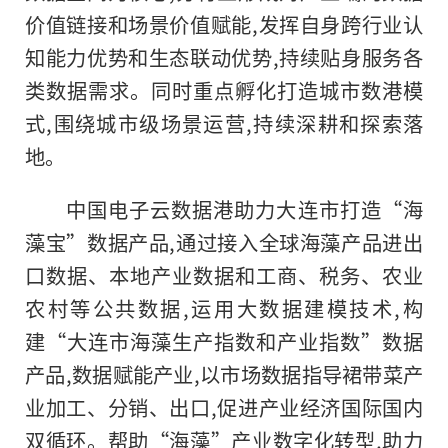
价值链接和场景价值赋能,发挥自身跨行业认
知能力优势和生态联动优势,持续贴身服务各
类数据需求。同时重点孵化打造城市数港模
式,围绕城市级场景运营,持续深耕和探索落
地。
中国电子云数据港助力大连市打造“海
藻宝”数据产品,通过接入全球海藻产品进出
口数据、本地产业数据和工商、税务、农业
农村等公共数据,运用大数据建模技术,构
建“大连市海藻生产指数和产业指数”数据
产品,数据赋能产业,以市场数据指导裙带菜产
业加工、分销、出口,促进产业经济国际国内
双循环。帮助“海藻”产业数字化转型,助力