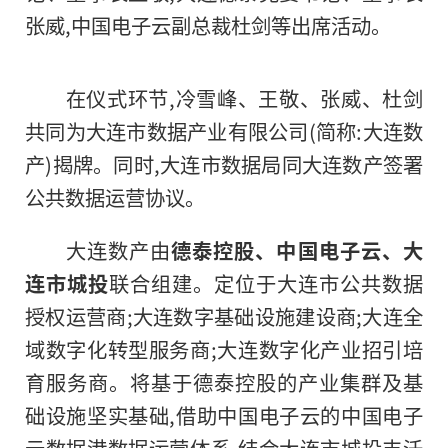
张威,中国电子云副总裁杜剑等出席活动。
在仪式环节,冷雪峰、王敬、张威、杜剑
共同为大连市数据产业有限公司(简称:大连数
产)揭牌。同时,大连市数据局同大连数产签署
公共数据运营协议。
大连数产由
德泰控股
、中国电子云、大
连市城投
联合组建。定位于大连市公共数据
授权运营商;大连数字基础设施建设商;大连全
域数字化转型服务商;大连数字化产业招引培
育服务商。将基于德泰控股的产业集群及基
础设施坚实基础,借助中国电子云的中国电子