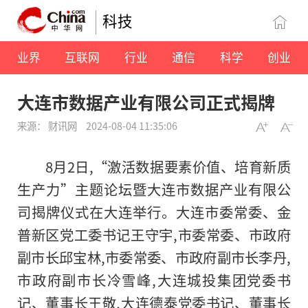
科技
业界
互联网
行业
通信
科学
创业
大连市数据产业有限公司正式揭牌
来源： 财讯网
2024-08-04 11:35:06
8月2日,“激活数据要素价值、培育新质
生产力”主题论坛暨大连市数据产业有限公
司揭牌仪式在大连举行。大连市委常委、金
普新区党工委书记王守宇,市委常委、市政府
副市长邱宝林,市委常委、市政府副市长李丹,
市政府副市长冷雪峰,大连城投集团党委书
记、董事长王敬,大连德泰党委书记、董事长