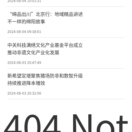
2024-08-04 10:51:31
“绵品出川”北京行：地域精品讲述
不一样的绵阳故事
2024-08-04 09:38:01
中关科技满绣文化产业基金平台成立
推动非遗文化产业化发展
2024-08-03 20:47:49
新希望定增聚焦猪场防非和数智升级
持续推进降本増效
2024-08-03 20:32:56
404 Not