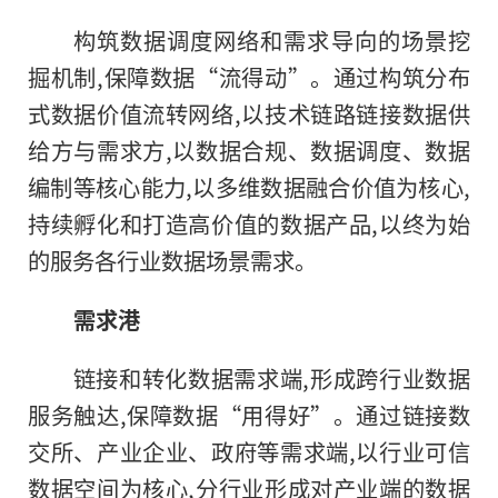
构筑数据调度网络和需求导向的场景挖
掘机制,保障数据“流得动”。通过构筑分布
式数据价值流转网络,以技术链路链接数据供
给方与需求方,以数据合规、数据调度、数据
编制等核心能力,以多维数据融合价值为核心,
持续孵化和打造高价值的数据产品,以终为始
的服务各行业数据场景需求。
需求港
链接和转化数据需求端,形成跨行业数据
服务触达,保障数据“用得好”。通过链接数
交所、产业企业、政府等需求端,以行业可信
数据空间为核心,分行业形成对产业端的数据