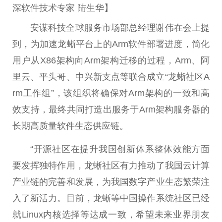
深软件技术专家 陆生华】
安谋科技全球服务市场部
总
经理谢伟在会上提
到，为加速龙蜥
平
台
上的Arm软件部署进度，简化
用户从X86架构向Arm架构迁移的过程，Arm、阿
里云、
平
头哥、中兴新支点等联合成立“龙蜥社区A
rm工作组”，该组织将确保对Arm架构的一致和高
效支持，最终共同打造出服务于Arm架构服务器的
长期高质量软件生态供应链。
“开源社区在提升我国创新体系整体效能方面
要发挥独特作用，龙蜥社区有力推动了我国云计算
产业链的完善和发展，为我国数字产业生态繁荣注
入了新活力。目前，龙蜥等
中国
操作系统社区已经
就Linux内核选择等达成一致，希望未来业界朋友