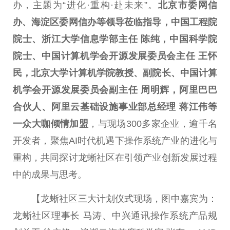
办，主题为“进化·重构·赴未来”。
北京市委网信
办、海淀区委网信办等
领导
莅临指导，
中国
工程院
院士、浙江大学信息学部
主任
陈纯，
中国
科学院
院士、
中国
计算机学会开源发展
委员
会
主任
王怀
民，北京大学计算机学院教授、副院长、
中国
计算
机学会开源发展
委员
会副
主任
周明辉，
阿里巴巴
合伙人
、
阿里云基础设施事业部
总
经理 蒋江伟等
一众大咖倾情加盟
，与现场300多家企业，逾千名
开发者，聚焦AI时代机遇下操作系统产业的进化与
重构，共同探讨龙蜥社区在引领产业创新发展过程
中的成果与思考。
【龙蜥社区三大计划仪式现场，图中嘉宾为：
龙蜥社区理事长 马涛、中兴通讯操作系统产品规