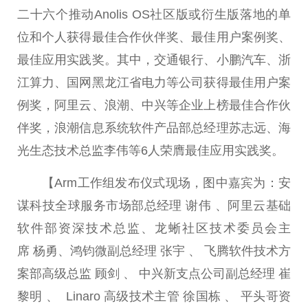
二十
六个推动Anolis OS社区版或衍生版落地的单
位和个人获得最佳合作伙伴奖、最佳用户案例奖、
最佳应用实践奖。其中，交通银行、小鹏汽车、浙
江算力、国网黑龙江省电力等公司获得最佳用户案
例奖，阿里云、浪潮、中兴等企业上榜最佳合作伙
伴奖，浪潮信息系统软件产品部
总
经理苏志远、海
光生态技术
总
监李伟等6人荣膺最佳应用实践奖。
【Arm工作组发布仪式现场，图中嘉宾为：安
谋科技全球服务市场部
总
经理 谢伟 、阿里云基础
软件部资深技术
总
监、龙蜥社区技术
委员
会
主
席
杨勇、鸿钧
微
副
总
经理 张宇 、 飞腾软件技术方
案部高级
总
监 顾剑 、 中兴新支点公司副
总
经理 崔
黎明 、 Linaro 高级技术主管 徐国栋 、
平
头哥资