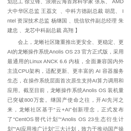
划
总
工 徐立锋、浪潮云海首席科学家 张东、 AMD
大中华区
总
监 王荔文 、中科方德副
总
裁 胡昆、 I
ntel 资深技术
总
监 杨继国 、统信软件副
总
经理 朱
建忠 、龙芯中科副
总
裁 高翔 】
会上，龙蜥社区隆重推出更安全、更稳定、更
AI的龙蜥操作系统Anolis OS 23 官方正式版，采用
最通用的Linux ANCK 6.6 内核，全面兼容国内外
主流CPU架构，适配更新、更丰富的 AI 容器服务
生态，在操作系统层面首次原生支持AI算力调用和
应用。截至目前，龙蜥操作系统Anolis OS 装机量
已突破800万套。继国产
使命
之往，开AI先河之
来，龙蜥社区基于“云+AI”创新理念，正式发布
了“CentOS替代计划”“Anolis OS 23生态衍生计
划”“AI应用推广计划”三大计划，致力于推动国产操