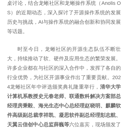
桌讨论，结合龙蜥社区和龙蜥操作系统（Anolis O
S）的
近
期动态，深入探讨了开源操作系统的发展
历史与挑战，AI与操作系统的融合创新和协同发展
等话题。
时至今日，龙蜥社区的开源生态队伍不断壮
大，持续推动了软、硬件及应用生态的繁荣发展。
许多企业都在与社区的深入合作中，发挥了各自的
行业优势，为社区开源事业作出了
重要
贡献。202
4龙蜥社区年中评选颁奖典礼隆重举行，
清华大学
计算机系教授史元春老师、联通数科解决方案部
总
经理房秉毅、海光生态中心
总
经理赵晓明、麒麟软
件高级副
总
裁李祥凯、凝思软件副
总
经理彭志航、
天翼云信创中心
总
监薛巍等
六位嘉宾，现场颁发了