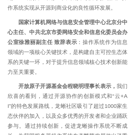
作系统实现从开源到商业化的良
性
循环发展。
国家
计算机网络与信息安全管理中心北京分中
心
主任
、
中共
北京市委网络安全和信息化
委员
会办
公室徐雅丽副
主任
致辞表示
：操作系统作为信息
领域的一项核心关键技术，是构建自主可控生态体
系的关键一环，对于提升信息领域核心技术创新能
力至关
重要
。
开放原子开源
基金
会程晓明理事长表示，
我们
欣喜的看到，通过开源协作的创新模式和“云+A
I”的特色发展路线，龙蜥社区吸引了超过1000家生
态伙伴的加入，以及众多优秀的开发者和企业踊跃
参与。通过持续创新，促进龙蜥操作系统不断成