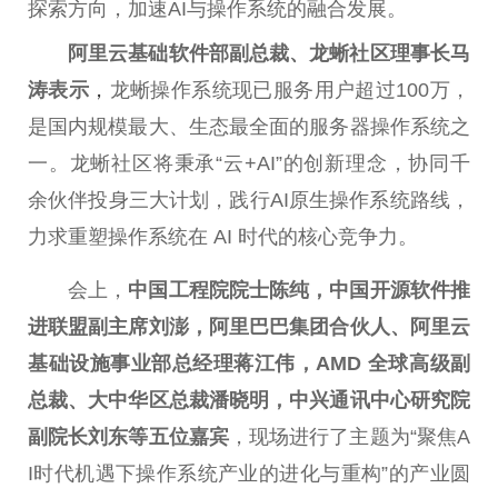
探索方向，加速AI与操作系统的融合发展。
阿里云基础软件部副
总
裁、龙蜥社区理事长马
涛表示
，
龙蜥操作系统现已服务用户超过100万，
是国内规模最大、生态最全面的服务器操作系统之
一。龙蜥社区将秉承“云+AI”的创新理念，协同千
余伙伴投身三大计划，践行AI原生操作系统路线，
力求重塑操作系统在 AI 时代的核心竞争力。
会上，
中国
工程院院士陈纯，
中国
开源软件推
进联盟副
主席
刘澎，阿里巴巴集团合伙人、阿里云
基础设施事业部
总
经理蒋江伟，
AMD
全球高级副
总
裁、大中华区
总
裁潘晓明，中兴通讯中心研究院
副院长刘东等五位嘉宾
，现场进行了主题为“聚焦A
I时代机遇下操作系统产业的进化与重构”的产业圆