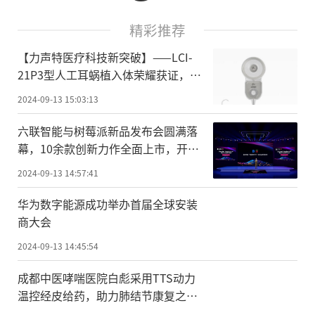
精彩推荐
【力声特医疗科技新突破】——LCI-
21P3型人工耳蜗植入体荣耀获证，开
启听力重建新纪元
2024-09-13 15:03:13
六联智能与树莓派新品发布会圆满落
幕，10余款创新力作全面上市，开启
工业新时代!
2024-09-13 14:57:41
华为数字能源成功举办首届全球安装
商大会
2024-09-13 14:45:54
成都中医哮喘医院白彪采用TTS动力
温控经皮给药，助力肺结节康复之
路！