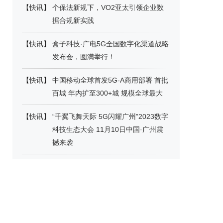
【
快讯
】
个保法新规下，VO2亚太引领企业数
据合规新实践
【
快讯
】
盒子科技·广电5G全国数字化渠道战略
发布会，圆满举行！
【
快讯
】
中国移动全球首发5G-A商用部署 首批
百城 年内扩至300+城 规模全球最大
【
快讯
】
“千翼飞舞天际 5G闪耀广州”2023数字
科技生态大会 11月10日中国·广州震
撼来袭