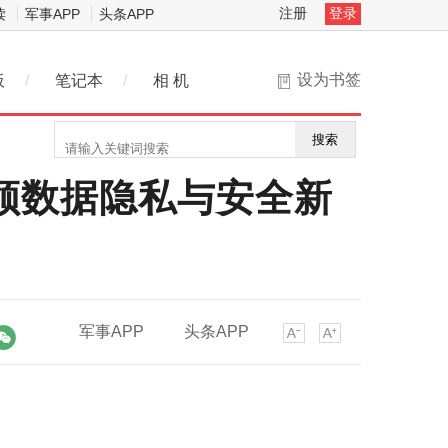
注册
登录
读
军事APP
头条APP
设为书签
板
/
笔记本
/
相 机
搜索
引领数据隐私与安全新
军事APP
头条APP