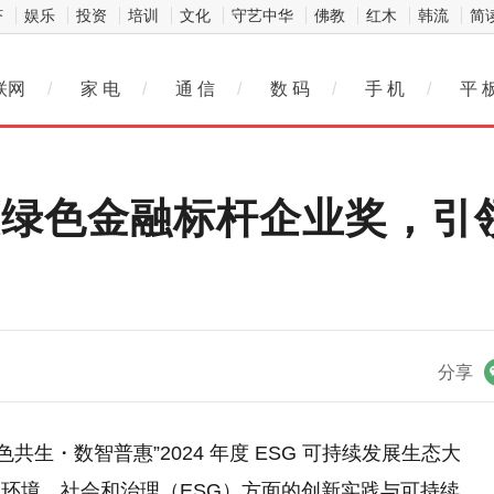
济
娱乐
投资
培训
文化
守艺中华
佛教
红木
韩流
简
联网
/
家 电
/
通 信
/
数 码
/
手 机
/
平 
荣获绿色金融标杆企业奖，
微信
分享
绿色共生・数智普惠”2024 年度 ESG 可持续发展生态大
环境、社会和治理（ESG）方面的创新实践与可持续