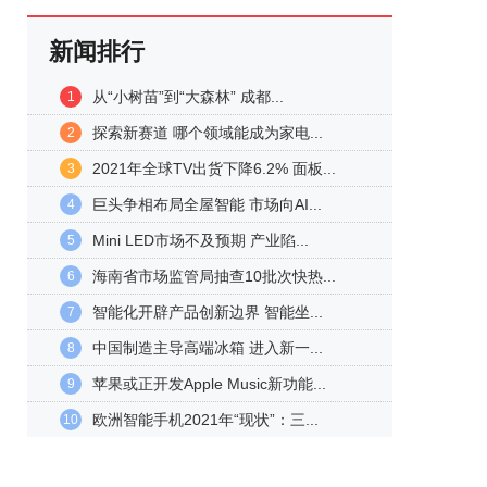
新闻排行
从“小树苗”到“大森林” 成都...
1
探索新赛道 哪个领域能成为家电...
2
2021年全球TV出货下降6.2% 面板...
3
巨头争相布局全屋智能 市场向AI...
4
Mini LED市场不及预期 产业陷...
5
海南省市场监管局抽查10批次快热...
6
智能化开辟产品创新边界 智能坐...
7
中国制造主导高端冰箱 进入新一...
8
苹果或正开发Apple Music新功能...
9
欧洲智能手机2021年“现状”：三...
10