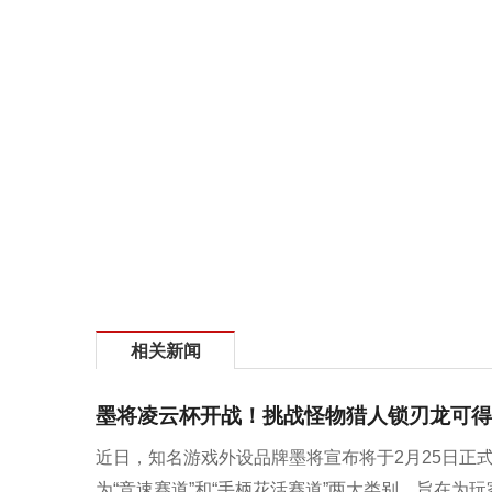
相关新闻
墨将凌云杯开战！挑战怪物猎人锁刃龙可得
近日，知名游戏外设品牌墨将宣布将于2月25日正
为“竞速赛道”和“手柄花活赛道”两大类别，旨在