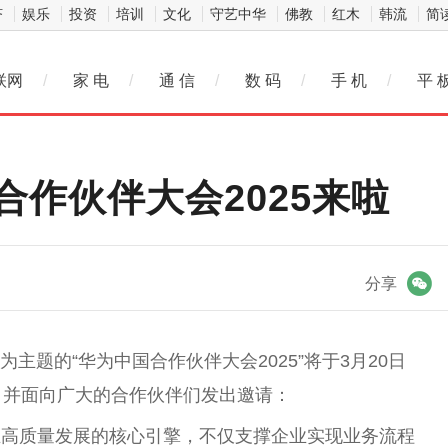
济
娱乐
投资
培训
文化
守艺中华
佛教
红木
韩流
简
联网
/
家 电
/
通 信
/
数 码
/
手 机
/
平 
作伙伴大会2025来啦
微信
分享
”为主题的“华为
中国
合作伙伴大会2025”将于3月20日
，并面向广大的合作伙伴们发出邀请：
业高质量发展的核心引擎，不仅支撑企业实现业务流程