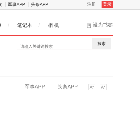
注册
登录
读
军事APP
头条APP
设为书签
板
/
笔记本
/
相 机
搜索
军事APP
头条APP