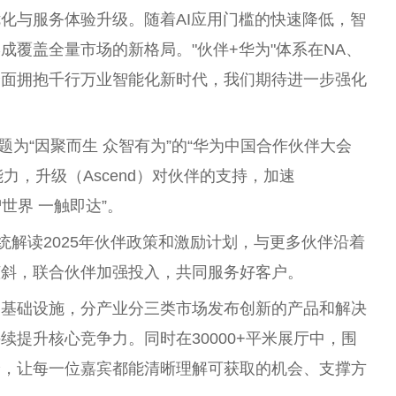
化与服务体验升级。随着AI应用门槛的快速降低，智
成覆盖全量市场的新格局。"伙伴+华为"体系在NA、
全面拥抱千行万业智能化
新时代
，我们期待进一步强化
题为“因聚而生 众智有为”的“华为
中国
合作伙伴大会
伙伴能力，升级（Ascend）对伙伴的支持，加速
智世界 一触即达”。
统解读2025年伙伴政策和激励计划，与更多伙伴沿着
倾斜，联合伙伴加强投入，共同服务好客户。
智基础设施，分产业分三类市场发布创新的产品和解决
提升核心竞争力。同时在30000+
平
米展厅中，围
验，让每一位嘉宾都能清晰理解可获取的机会、支撑方