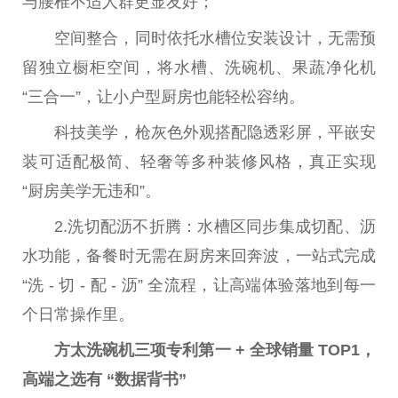
与腰椎不适人群更显友好；
空间整合，同时依托水槽位安装设计，无需预
留
独立
橱柜空间，将水槽、洗碗机、果蔬净化机
“三合一”，让小户型厨房也能轻松容纳。
科技美学，
枪
灰色外观搭配隐透彩屏，
平
嵌安
装可适配极简、轻奢等多种装修风格，真正实现
“厨房美学无违和”。
2.洗切配沥不折腾：水槽区同步集成切配、沥
水功能，备餐时无需在厨房来回奔波，一站式完成
“洗 - 切 - 配 - 沥” 全流程，让高端体验落地到每一
个日常操作里。
方太洗碗机
三项专利第一
+
全球销量
TOP1
，
高端
之选
有 “数据背书”