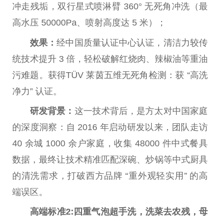
冲走残垢，双行星式喷淋臂 360° 无死角冲洗（最
高水压 50000Pa、喷射高度达 5 米）；
效果
：
经
中国
质量认证中心认证，清洁力较传
统技术提升 3 倍，轻松破解红烧肉、辣椒油等重油
污难题。获得TÜV 莱茵五维无死角检测：获 “高洗
净力” 认证。
研发背景：
这一技术背后，是方太对
中国
家庭
的深度洞察：自 2016 年启动研发以来，团队走访
40 余城 1000 余户家庭，收集 48000 件中式餐具
数据，最终让技术精准匹配深碗、炒锅等中式厨具
的清洗需求，打破西方品牌 “重外观轻实用” 的高
端误区。
高端标准
2:
四重气泡超手洗，洗菜去农残，
母