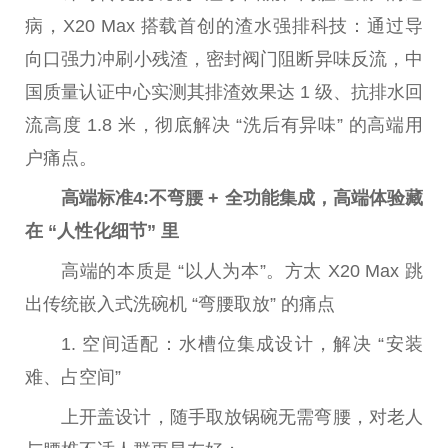
病，X20 Max 搭载首创的渣水强排科技：通过导
向口强力冲刷小残渣，密封阀门阻断异味反流，
中
国
质量认证中心实测其排渣
效果
达 1 级、抗排水回
流高度 1.8 米，彻底解决 “洗后有异味” 的高端用
户痛点。
高端标准
4:
不弯腰
+
全功能集成，高端体验藏
在 “人
性
化细节” 里
高端的本质是 “以人为本”。方太 X20 Max 跳
出传统嵌入式洗碗机 “弯腰取放” 的痛点
1. 空间适配：水槽位集成设计，解决 “安装
难、占空间”
上开盖设计，随手取放锅碗无需弯腰，对老人