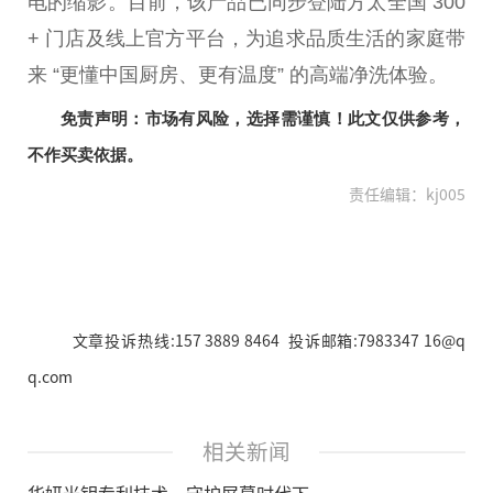
电的缩影。目前，该产品已同步登陆方太全国 300
+ 门店及线上官方
平
台
，为追求品质生活的家庭带
来 “更懂
中国
厨房、更有温度” 的高端净洗体验。
免责声明：市场有风险，选择需谨慎！此文仅供参考，
不作买卖依据。
责任编辑：kj005
文章投诉热线:157 3889 8464 投诉邮箱:7983347 16@q
q.com
相关新闻
华妍光钥专利技术，守护屏幕时代下