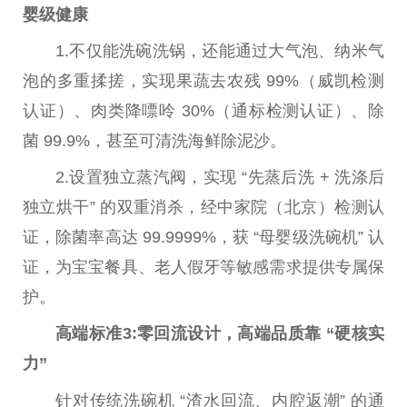
婴级
健康
1.不仅能洗碗洗锅，还能通过大气泡、纳米气
泡的多重揉搓，实现果蔬去农残 99%（威凯检测
认证）、肉类降嘌呤 30%（通标检测认证）、除
菌 99.9%，甚至可清洗海鲜除泥沙。
2.设置
独立
蒸汽阀，实现 “先蒸后洗 + 洗涤后
独立
烘干” 的双重消杀，经中家院（北京）检测认
证，除菌率高达 99.9999%，获 “母婴级洗碗机” 认
证，为宝宝餐具、老人假牙等敏感需求提供专属保
护。
高端标准
3:
零回流设计，高端品质靠 “硬核实
力”
针对传统洗碗机 “渣水回流、内腔返潮” 的通