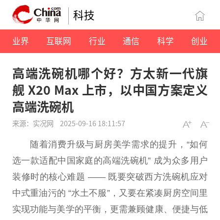
科技
业界
互联网
行业
通信
科学
创业
高端洗碗机哪个好？方太新一代旗
舰 X20 Max 上市，以中国方案定义
高端洗碗机
来源：实况网
2025-09-16 18:11:57
随着消费升级与厨房美学需求的提升，“如何
选一款适配
中国
家庭的高端洗碗机” 成为众多用户
装修时的核心难题 —— 既要突破西方洗碗机应对
中式重油污的 “水土不服”，又要在紧凑厨房空间里
实现功能与美学的
平
衡，更需兼顾健康、便捷与低