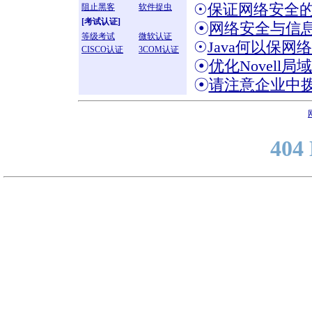
☉
保证网络安全
阻止黑客
软件捉虫
[考试认证]
☉
网络安全与信
等级考试
微软认证
☉
Java何以保网
CISCO认证
3COM认证
☉
优化Novell
☉
请注意企业中
404