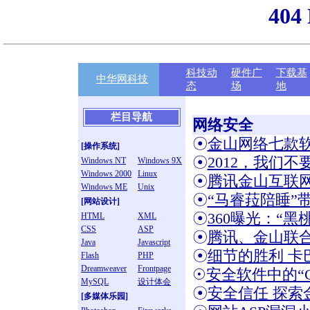
404
科技动
硬件广
下载基
中华网科技
态
场
地
栏目导航
网络安全
☉
金山网络七款软
[操作系统]
☉
2012，我们不
Windows NT
Windows 9X
Windows 2000
Linux
☉
腾讯金山互联网
Windows ME
Unix
☉
“马睿菈陪睡”
[网站设计]
☉
360曝光：“黑
HTML
XML
CSS
ASP
☉
腾讯、金山联
Java
Javascript
☉
细节的胜利 卡
Flash
PHP
Dreamweaver
Frontpage
☉
安全软件中的“C
MySQL
设计体会
☉
安全信任 探索金
[多媒体乐园]