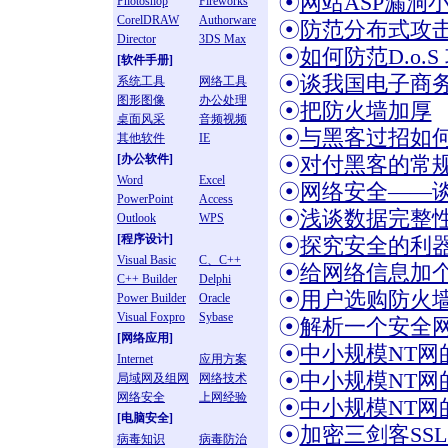
☉
网站ASP漏洞
Photoshop
Fireworks
CorelDRAW
Authorware
☉
防范分布式攻
Director
3DS Max
☉
如何防范D.o.S
[软件手册]
☉
谈我国电子商
系统工具
网络工具
图形图像
办公处理
☉
把防火墙加厚
桌面风采
音频视频
☉
与黑客过招如
其他软件
IE
[办公软件]
☉
对付黑客的常
Word
Excel
☉
网络安全——谈谈I
PowerPoint
Access
☉
浅谈数据完整
Outlook
WPS
[程序设计]
☉
探究安全的利
Visual Basic
C、C++
☉
给网络信息加
C++ Builder
Delphi
☉
用户选购防火
Power Builder
Oracle
Visual Foxpro
Sybase
☉
解析一个安全
[网络应用]
☉
中小规模NT网
Internet
应用方案
☉
中小规模NT网
局域网及组网
网络技术
网络安全
上网经验
☉
中小规模NT网
[电脑安全]
☉
加密三剑客SSL
病毒知识
病毒防治