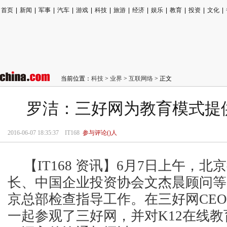
首页
|
新闻
|
军事
|
汽车
|
游戏
|
科技
|
旅游
|
经济
|
娱乐
|
教育
|
投资
|
文化
|
当前位置：
科技
>
业界
>
互联网络
> 正文
罗洁：三好网为教育模式提
2016-06-07 18:35:37
IT168
参与评论(
)人
【IT168 资讯】6月7日上午，
长、中国企业投资协会文杰晨顾问等
京总部检查指导工作。在三好网CE
一起参观了三好网，并对K12在线