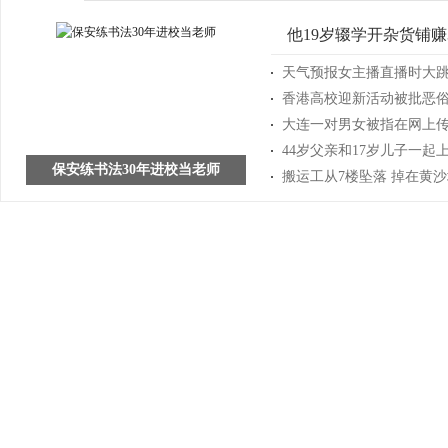
他19岁辍学开杂货铺赚
天气预报女主播直播时大跳热
香港高校迎新活动被批恶俗
大连一对男女被指在网上传
44岁父亲和17岁儿子一起
保安练书法30年进校当老师
搬运工从7楼坠落 掉在黄沙