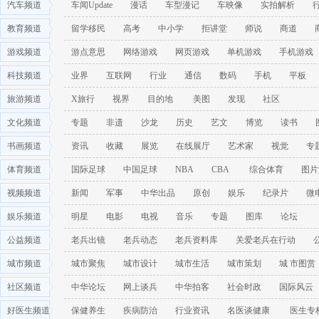
汽车频道
车闻Update
漫话
车型漫记
车映像
实拍解析
教育频道
留学移民
高考
中小学
拒讲堂
师说
商道
游戏频道
游点意思
网络游戏
网页游戏
单机游戏
手机游戏
科技频道
业界
互联网
行业
通信
数码
手机
平板
旅游频道
X旅行
视界
目的地
美图
发现
社区
文化频道
专题
非遗
沙龙
历史
艺文
博览
读书
书画频道
资讯
收藏
展览
在线展厅
艺术家
视觉
专
体育频道
国际足球
中国足球
NBA
CBA
综合体育
图片
视频频道
新闻
军事
中华出品
原创
娱乐
纪录片
微
娱乐频道
明星
电影
电视
音乐
专题
图库
论坛
公益频道
老兵出镜
老兵动态
老兵资料库
关爱老兵在行动
城市频道
城市聚焦
城市设计
城市生活
城市策划
城 市图赏
社区频道
中华论坛
网上谈兵
中华拍客
社会时政
国际风云
好医生频道
保健养生
疾病防治
行业资讯
名医谈健康
医生专