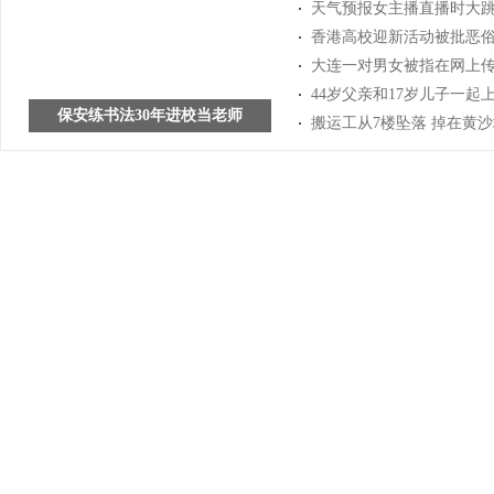
天气预报女主播直播时大跳热
香港高校迎新活动被批恶俗
大连一对男女被指在网上传
44岁父亲和17岁儿子一起
保安练书法30年进校当老师
搬运工从7楼坠落 掉在黄沙