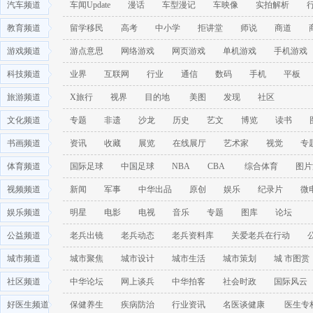
汽车频道
车闻Update
漫话
车型漫记
车映像
实拍解析
教育频道
留学移民
高考
中小学
拒讲堂
师说
商道
游戏频道
游点意思
网络游戏
网页游戏
单机游戏
手机游戏
科技频道
业界
互联网
行业
通信
数码
手机
平板
旅游频道
X旅行
视界
目的地
美图
发现
社区
文化频道
专题
非遗
沙龙
历史
艺文
博览
读书
书画频道
资讯
收藏
展览
在线展厅
艺术家
视觉
专
体育频道
国际足球
中国足球
NBA
CBA
综合体育
图片
视频频道
新闻
军事
中华出品
原创
娱乐
纪录片
微
娱乐频道
明星
电影
电视
音乐
专题
图库
论坛
公益频道
老兵出镜
老兵动态
老兵资料库
关爱老兵在行动
城市频道
城市聚焦
城市设计
城市生活
城市策划
城 市图赏
社区频道
中华论坛
网上谈兵
中华拍客
社会时政
国际风云
好医生频道
保健养生
疾病防治
行业资讯
名医谈健康
医生专