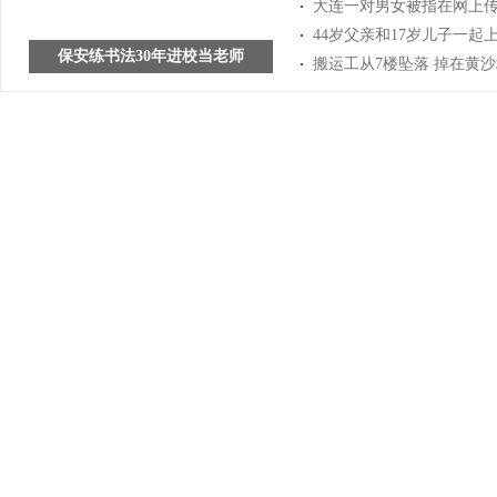
大连一对男女被指在网上传
44岁父亲和17岁儿子一起
保安练书法30年进校当老师
搬运工从7楼坠落 掉在黄沙