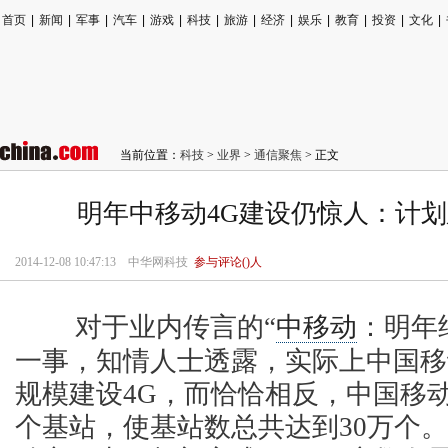
首页
|
新闻
|
军事
|
汽车
|
游戏
|
科技
|
旅游
|
经济
|
娱乐
|
教育
|
投资
|
文化
|
当前位置：
科技
>
业界
>
通信聚焦
> 正文
明年中移动4G建设仍惊人：计划
2014-12-08 10:47:13
中华网科技
参与评论(
)人
对于业内传言的“
中移动
：明年
一事，知情人士透露，实际上中国移
规模建设4G，而恰恰相反，中国移动
个基站，使基站数总共达到30万个