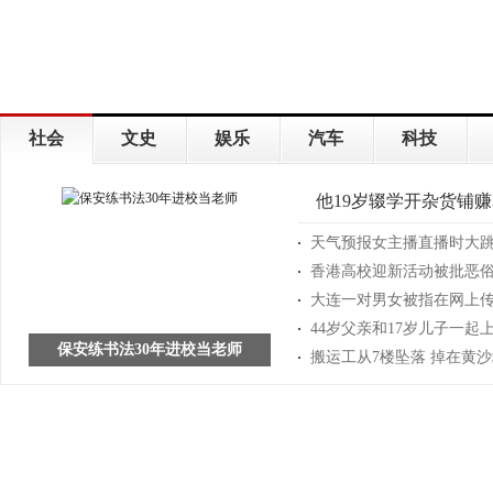
社会
文史
娱乐
汽车
科技
他19岁辍学开杂货铺赚
天气预报女主播直播时大跳热
香港高校迎新活动被批恶俗
大连一对男女被指在网上传
44岁父亲和17岁儿子一起
保安练书法30年进校当老师
搬运工从7楼坠落 掉在黄沙