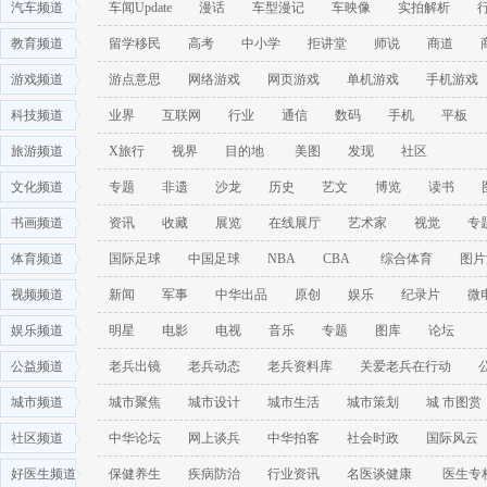
汽车频道
车闻Update
漫话
车型漫记
车映像
实拍解析
教育频道
留学移民
高考
中小学
拒讲堂
师说
商道
游戏频道
游点意思
网络游戏
网页游戏
单机游戏
手机游戏
科技频道
业界
互联网
行业
通信
数码
手机
平板
旅游频道
X旅行
视界
目的地
美图
发现
社区
文化频道
专题
非遗
沙龙
历史
艺文
博览
读书
书画频道
资讯
收藏
展览
在线展厅
艺术家
视觉
专
体育频道
国际足球
中国足球
NBA
CBA
综合体育
图片
视频频道
新闻
军事
中华出品
原创
娱乐
纪录片
微
娱乐频道
明星
电影
电视
音乐
专题
图库
论坛
公益频道
老兵出镜
老兵动态
老兵资料库
关爱老兵在行动
城市频道
城市聚焦
城市设计
城市生活
城市策划
城 市图赏
社区频道
中华论坛
网上谈兵
中华拍客
社会时政
国际风云
好医生频道
保健养生
疾病防治
行业资讯
名医谈健康
医生专