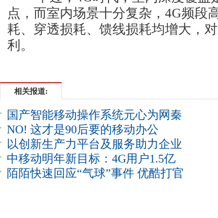
点，而室内场景十分复杂，4G频段
耗、穿透损耗、馈线损耗均增大，对
利。
相关报道:
国产智能移动操作系统元心为网秦
NO! 这才是90后要的移动办公
购买的MeeGo系统
以创新生产力平台及服务助力企业
中移动明年新目标：4G用户1.5亿
移动化转型
陌陌快速回应“气球”事件 优酷打官
后年再翻番
腔