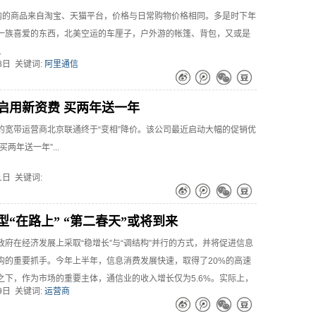
”内的商品来自淘宝、天猫平台，价格与日常购物价格相同。多是时下年
一族喜爱的东西，北美空运的车厘子，户外游的帐篷、背包，又或是
.
08日 关键词:
阿里通信
启用新资费 买两年送一年
的宽带运营商北京联通终于“变相”降价。该公司最近启动大幅的促销优
两年送一年”...
31日 关键词:
型“在路上” “第二春天”或将到来
政府在经济发展上采取“稳增长”与“调结构”并行的方式，并将促进信息
构的重要抓手。今年上半年，信息消费发展快速，取得了20%的高速
之下，作为市场的重要主体，通信业的收入增长仅为5.6%。实际上，
29日 关键词:
运营商
增量不增收的情况早在十年前就开始出现，而后越来越趋于严重。与
商受到来自新兴互联网公司的OTT业务的冲击，利润日趋摊薄，有“被