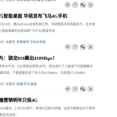
24日 关键词:
移动,联通,电信,套餐,流量,4G
儿智能桌面 华硕发布飞马4G手机
12月23日，携ZenFone全球热销之势，华硕智能手机再度发力，在京发
智能桌面的全新品牌“飞马”4G智能手机...
23日 关键词:
华硕发布飞马4G手机
：骁龙810飙出410Mbps！
宣布与华为、EE(英国运营商)合作，成功进行了三载波下行链路聚合
.9传输试验，下载速度达到了惊人的410Mbps，也就是51.25MB/s...
23日 关键词:
高通,华为,骁龙
端营销明年只投4G
万4G基站、2.5亿4G用户、新增2亿部4G终端，这是中国移动对于即将
制定的目标...