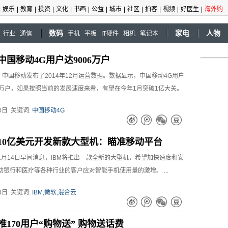
|
娱乐
|
教育
|
投资
|
文化
|
书画
|
公益
|
城市
|
社区
|
拍客
|
视频
|
好医生
|
海外购
数码
家电
人物
行业
通信
手机
平板
IT硬件
相机
笔记本
中国移动4G用户达9006万户
日，中国移动发布了2014年12月运营数据。数据显示，中国移动4G用户
.4万户，如果按照当前的发展速度来看，有望在今年1月突破1亿大关。
20日 关键词:
中国移动4G
资10亿美元开发新款大型机：瞄准移动平台
1月14日早间消息，IBM将推出一款全新的大型机，希望加快速度和安
助银行和医疗等各种行业的客户应对智能手机使用量的激增。 ...
14日 关键词:
IBM,微软,混合云
170用户“购物送” 购物送话费