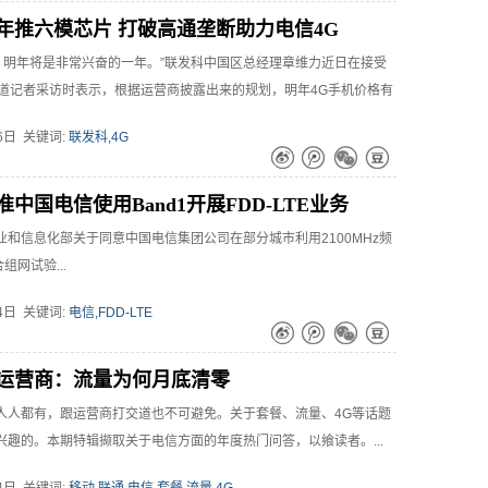
势。内忧外患，穷则思变，运营商的转型迫在眉睫。转型问题是老生常
年推六模芯片 打破高通垄断助力电信4G
何转？转型又能否让运营商重获新生，这些是运营商们不得不面对的
场，明年将是非常兴奋的一年。”联发科中国区总经理章维力近日在接受
报道记者采访时表示，根据运营商披露出来的规划，明年4G手机价格有
26日 关键词:
联发科,4G
中国电信使用Band1开展FDD-LTE业务
业和信息化部关于同意中国电信集团公司在部分城市利用2100MHz频
组网试验...
24日 关键词:
电信,FDD-LTE
运营商：流量为何月底清零
人人都有，跟运营商打交道也不可避免。关于套餐、流量、4G等话题
兴趣的。本期特辑撷取关于电信方面的年度热门问答，以飨读者。...