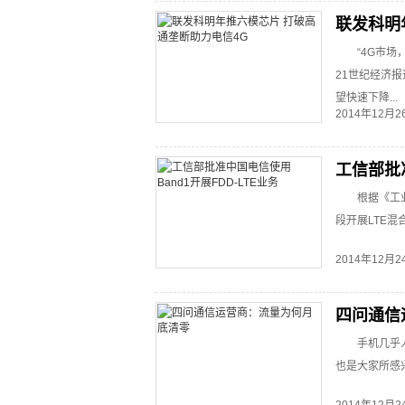
管道化”的趋
联发科明
谈，究竟该如
“4G市
话题。 ...
21世纪经济
望快速下降...
2014年12月
工信部批准
根据《工
段开展LTE混合
2014年12月
四问通信
手机几乎
也是大家所感