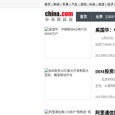
首页
|
新闻
|
军事
|
汽车
|
游戏
|
科技
|
旅游
|
经济
首页
业界
互联网
奚国华：
1月20
达到了9006
...
2015年01月
IBM投
北京时间
全性，以便帮
2015年01月
阿里通信推