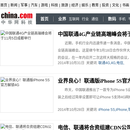
首页
|
新闻
|
军事
|
汽车
|
游戏
|
科技
|
旅游
|
经济
|
娱乐
|
教育
|
投资
|
文化
|
书画
首页
业界
数码
互联网
行业
通信
手机
中国联通4G产业链高端峰会将于
近期，手机行业内迅速传递一条消息，中国
业链高端峰会。这是继今年3月18日合作伙伴
的会议，在一年内召开二次这样大规格的会议
2014年10月31日 关键词:
联通4G,4G,电信,
得我们关注。 ...
业界良心！联通版iPhone 5S官
昨天，中国联通推出了一款专为iPhone 
装之后经过简单设置即可让iPhone 5支持4G网络.
2014年10月28日 关键词:
iPhone 5S,iPhone
电信、联通将合资组建CDN公