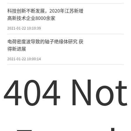
除主论坛外，峰会还设置5场分论坛，分
科技创新不断发展，2020年江苏新增
别以共建共享HarmonyOS生态、携手创新共
高新技术企业8000余家
建园区智联生态、联结健康 共赢未来、计算
2021-01-22 10:10:39
产业生态建设方向与路径、面向数字未来——
电荷密度波导致的轴子绝缘体研究 获
数字生态建设与战略发展的新思考为主题，
得新进展
分享先进经验和典型案例，交流行业发展趋
2021-01-22 10:00:14
势，研讨关键共性问题。
404 Not
本届峰会将通过多平台同步直播，期待
与您共同前瞻未来产业发展，敬请关注!
责任编辑：kj005