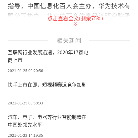
指导，中国信息化百人会主办，华为技术有
限公司协办，北京信百会信息经济研究院承
点击查看全文(剩余
75
%)
办。
本届峰会从技术创新、数字经济、新基
相关新闻
建、协同生态等方面的最新战略与政策，技
互联网行业发展迅速，2020年17家电
术创新与产业新生态融合共赢
的
方式与路
商上市
径，行业转型升级与企业创新探索实践等角
2021-01-25 09:20:56
度，邀请了工信部原副部长杨学山、中国工
快手上市在即，短视频赛道竞争加剧
程院邬贺铨院士、李兰娟院士、李国杰院
士、倪光南院士、高文院士、王恩哥院士等
2021-01-25 08:58:33
近百位国家部委及地方政府领导，产业、经
汽车、电子、电器等行业智能制造在
济、技术、金融等领域相关专家学者和企业
中国处领先水平
家进行深度交流与探讨。
2021-01-22 14:19:35