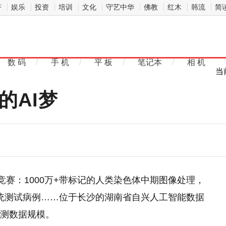
济
娱乐
投资
培训
文化
守艺中华
佛教
红木
韩流
简
数 码
/
手 机
/
平 板
/
笔记本
/
相 机
当
的AI梦
字竞赛：1000万+带标记的人类染色体中期图像处理，
系统测试病例……位于长沙的湖南省自兴人工智能数据
检测数据规模。