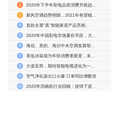
2020年下半年彩电品质消费升级趋...
2
新风空调趋势明朗，2021年有望稳...
3
首款全屋“真”智能家居产品亮相...
4
2020年中国彩电市场量价齐跌，大...
5
海信、美的、海尔中央空调发展智...
6
美妆冰箱成为年轻消费者新宠，未...
7
大道至简，期待智能电视进化为一...
8
空气净化器出口火爆 订单同比增数倍
9
2020年洗碗机行业回顾：疫情下逆...
10