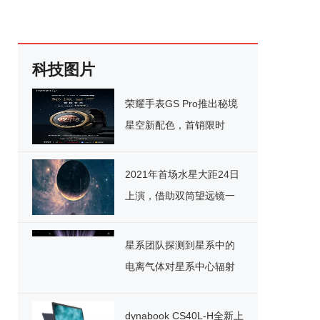
科技图片
荣耀手表GS Pro推出秘境
星空新配色，首销限时
1299元
2021年首场水星大距24日
上演，借助双筒望远镜一
睹水星“芳容
星系团队探测到星系中的
电离气体对星系中心辐射
作出响的关键性突变信号
dynabook CS40L-H全新上