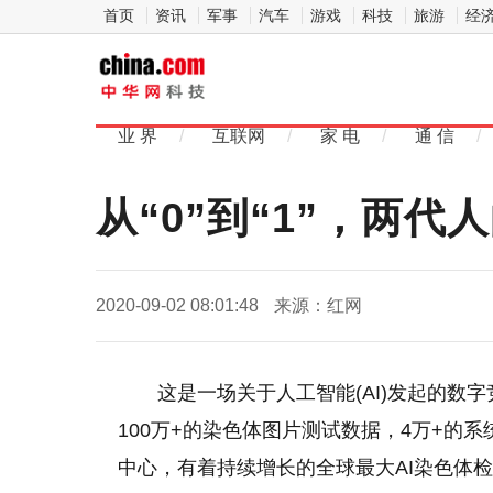
首页
资讯
军事
汽车
游戏
科技
旅游
经
中
华网科
业 界
/
互联网
/
家 电
/
通 信
/
技
从“0”到“1”，两代人
2020-09-02 08:01:48
来源：红网
这是一场关于人工智能(AI)发起的数
100万+的染色体图片测试数据，4万+的
中心，有着持续增长的全球最大AI染色体