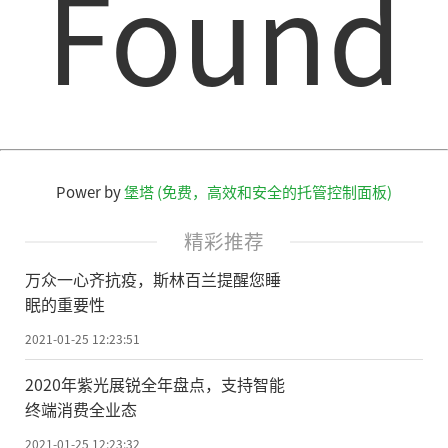
Found
领，建成了全球最大的固定光纤网络、4G网
络，IPv6规模部署提速，天地一体化信息网
络加快构建。
《数字中国建设发展进程报告(2019
年)》显示，我国IPv6规模部署取得长足进
步，截至2019年底，IPv6活跃用户数达2.7
Power by
堡塔 (免费，高效和安全的托管控制面板)
亿，占互联网网民总数的31%，已分配IPv6
精彩推荐
地址用户数达13.92亿。5G商用全面提速，截
万众一心齐抗疫，斯林百兰提醒您睡
至2019年12月底，我国已开通5G基站13万
眠的重要性
个，5G用户快速增长。北斗三号全球卫星导
2021-01-25 12:23:51
航系统开通，全球范围定位精度优于10米，
2020年紫光展锐全年盘点，支持智能
北斗三号卫星核心部件国产化率100%，北斗
终端消费全业态
相关产品已出口120多个国家和地区。
2021-01-25 12:23:32