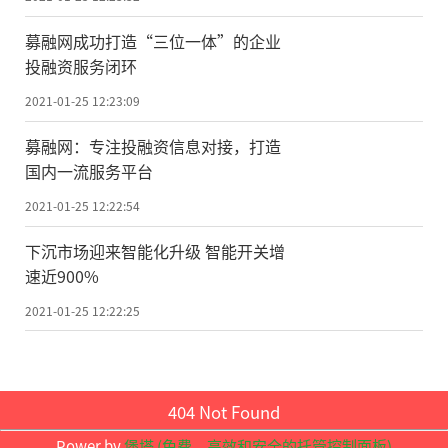
基础设施建设的加快让更多人享受到网
募融网成功打造“三位一体”的企业
络红利。截至今年3月，我国网民规模达9.04
投融资服务闭环
亿，较2018年底增长7508万，互联网普及率
2021-01-25 12:23:09
达64.5%，较2018年底提升4.9个百分点。其
募融网：专注投融资信息对接，打造
中，农村地区互联网普及率为46.2%，较201
国内一流服务平台
8年底提升7.8个百分点，城乡之间的互联网
2021-01-25 12:22:54
普及率差距缩小5.9个百分点。
下沉市场迎来智能化升级 智能开关增
中国互联网络信息中心主任曾宇表示，2
速近900%
019年，我国已建成全球最大规模光纤和移动
2021-01-25 12:22:25
通信网络，行政村通光纤和4G比例均超过9
8%，固定互联网宽带用户接入超过4.5亿户。
同时，围绕高技术产业、科研创新、智慧城
404 Not Found
市等相关新型基础设施建设不断加快，进一
Power by
堡塔 (免费，高效和安全的托管控制面板)