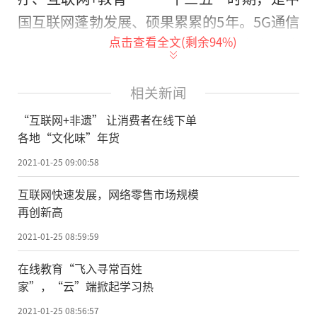
国互联网蓬勃发展、硕果累累的5年。5G通信
点击查看全文(剩余
94
%)
从无到有，网络、信息等技术加速向产业渗
透，平台经济、共享经济蓬勃发展，线上线
下快速融合，互联网以不可阻挡之势，与各
相关新闻
行各业全面融合。
“互联网+非遗” 让消费者在线下单
各地“文化味”年货
今年是全面建成小康社会和“十三
2021-01-25 09:00:58
五”规划的收官之年，是网信事业全面提升
的新起点。这5年，我国网信事业取得历史性
互联网快速发展，网络零售市场规模
再创新高
成就，网络强国建设迈上新台阶，信息领域
核心技术不断突破，网络惠民利民便民红利
2021-01-25 08:59:59
充分释放。
在线教育“飞入寻常百姓
家”，“云”端掀起学习热
基础设施建设持续完善
2021-01-25 08:56:57