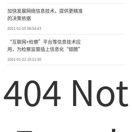
今年5月27日11时，珠峰高程测量队成功
加快发展网络信息技术，提供更精准
登顶，通过5G信号完成了一次世界海拔最高
的决策依据
的直播。那一刻，人类利用互联网的纪录又
2021-01-25 08:54:43
一次被刷新，不同的是，这一次的纪录是中
“互联网+检察”平台等信息技术应
国人创造的。
用，为检察监督插上信息化“翅膀”
在网络的另一端，有数以千万计的网友
2021-01-22 10:11:30
通过5G+云网技术见证“中国高度”。这是继
404 Not
今年2月亿万“云监工”通过5G+云网技术见
证火神山、雷神山医院建设的“中国速
度”后，又一个重要网络事件。
“十三五”期间，我国新一代信息基础
设施实现了跨越式发展，移动通信在2G跟
随、3G突破、4G赶超的基础上，实现了5G引