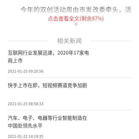
今年的双创活动周由市发改委牵头，活
点击查看全文(剩余
87
%)
动自10月15日开始，10月21日结束。以“创
新引领创业，创业带动就业”为主题，采用
线上线下相结合的方式，多点开花激发“双
相关新闻
创”新动能。
互联网行业发展迅速，2020年17家电
商上市
“对话”会带来哪些思考?10月15日，中
2021-01-25 09:20:56
国机械工程学会院士专家大庆行暨装备制造
企业技术对接会圆满举办。这是为推动大庆
快手上市在即，短视频赛道竞争加剧
装备制造产业向高端化、智能化方向发展，
中国机械工程学会院士专家与大庆企业进行
2021-01-25 08:58:33
的一场“技术对话”，包括高端学术报告、
汽车、电子、电器等行业智能制造在
高新区装备制造业发展座谈会、实地调研企
中国处领先水平
业。这场“对话”，帮助大庆装备制造企业
2021-01-22 14:19:35