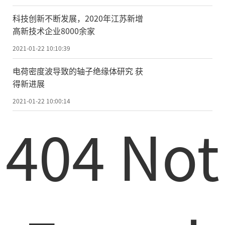
厘清在研发与生产上
的
疑惑和难题，也为部
科技创新不断发展，2020年江苏新增
分企业提供了技术解决方案，有助于更深层
高新技术企业8000余家
次地推动大庆装备制造产业向高端化、智能
2021-01-22 10:10:39
化方向发展。
电荷密度波导致的轴子绝缘体研究 获
双创活动周期间，大庆市高校氛围活
得新进展
跃，持续发挥“双创”带动就业作用。近
2021-01-22 10:00:14
日，走进黑龙江八一农垦大学创新创业园一
404 Not
楼大厅，就能看见展板和展架上，全方位、
多角度地展示学校创新创业教育成果。有创
业想法的大学生们，在一站式服务中心进行
咨询;无独有偶，东北石油大学也展示这“挑
战杯”、“互联网+”大学生创新创业大赛优
秀项目作品，以及优秀大学生创新创业成