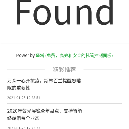
Found
果。其中，入围黑龙江省“互联网+”省赛的
优秀项目选手还向同学们分享创业故事、心
路历程和经验收获。该校还组织创新创业主
题征文征集活动，以征文的方式让创业者分
享自身或身边人在创新创业过程中的故事及
感悟。
Power by
堡塔 (免费，高效和安全的托管控制面板)
互联网新技术新应用加速普及，新业态
精彩推荐
驶入发展快车道。为让创业者适应双创转型
万众一心齐抗疫，斯林百兰提醒您睡
升级步伐，大庆市各项培训活动不少：创业
眠的重要性
服务中心邀请高层次创新创业领军人才为初
2021-01-25 12:23:51
创期企业进行路演技能培训;大庆数字产业促
2020年紫光展锐全年盘点，支持智能
进中心、大庆亿蜂云科技有限公司为初创型
终端消费全业态
企业举办线下沙龙，探讨企业财务风险预防
2021-01-25 12:23:32