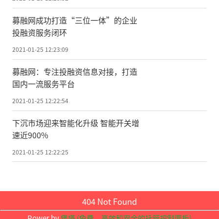
和诊断;市工信局举办大庆北航投星空众创科
技有限公司星空创业学院“创客中国”大赛
募融网成功打造“三位一体”的企业
投融资服务闭环
大庆赛区项目落地培训对接，大庆经发建设
2021-01-25 12:23:09
投资集团有限公司针对基地内小微企业开展
税收筹划专项培训会;肇源县电子商务网络服
募融网：专注投融资信息对接，打造
国内一流服务平台
务中心在肇源县电商产业园举办“三农”电
商创业培训，讲解最新融媒体电商发展趋
2021-01-25 12:22:54
势、2020年电商线上直播带货形式以及线上
下沉市场迎来智能化升级 智能开关增
电商产品选品种类和特点……
速近900%
2021-01-25 12:22:25
“为营造全市创新创业良好氛围，激发
群众创新创业智慧，释放全民创新创业潜
能，汇集发展新动力，大庆市积极开展2020
404 Not Found
年大众创业万众创新活动周。”据市发改委
Power by
堡塔 (免费，高效和安全的托管控制面板)