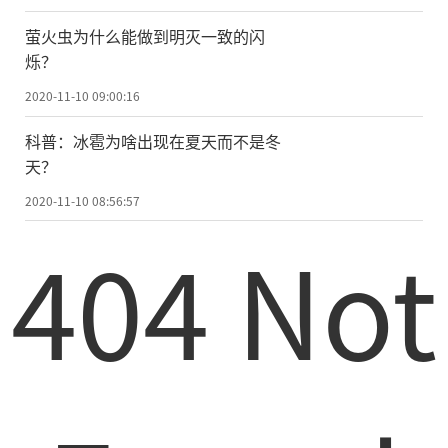
金鱼形态优美，色彩绚丽，品种繁多，
萤火虫为什么能做到明灭一致的闪
有草金、文、蛋、龙金、龙背等5大类，有着
烁？
丰富的变异性状，是世界著名三大观赏鱼类
2020-11-10 09:00:16
之一。达尔文曾形容金鱼有着无限多样的颜
科普：冰雹为啥出现在夏天而不是冬
色和非凡的表型结构变化。
天？
世界范围内，金鱼于1502年传到日本，1
2020-11-10 08:56:57
7世纪至18世纪到欧洲，再到美国，之后传遍
404 Not
全世界。经过中国、日本、欧洲等几代人的
选择性繁殖，产生了250多种具有独特颜色、
鳍形、眼睛、体型的品种。
金鱼是从哪里来的?金鱼是人类改变自然
物种的典型物种，相传一千多年前，由一种
鲫鱼在中国变异成红色而来。