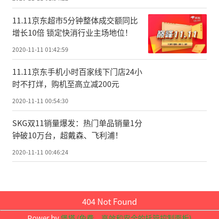
全基因组加倍事件。通过与6个代表性二倍体
11.11京东超市5分钟整体成交额同比
鲃亚科物种基因组对比研究，科研人员推
增长10倍 锁定快消行业主场地位！
测，金鱼祖先在1000万年至1200万年前发生
2020-11-11 01:42:59
过古老的杂交事件。其祖先之一很可能是染
色体数目为50的鲃鱼，而另一个二倍体祖先
11.11京东手机小时百家线下门店24小
时不打烊，购机至高立减200元
可能已经灭绝或起源于未知的鲤科鱼类谱
2020-11-11 00:54:30
系。该研究为异源多倍体脊椎动物的基因组
演化和功能提供了新的见解。
SKG双11销量爆发：热门单品销量1分
钟破10万台，超戴森、飞利浦！
透明鳞相关基因被“定位”
2020-11-11 00:46:24
90多年前猜测得到证实
形态各异、色彩鲜艳的金鱼，是如何从
自然界中鲫鱼银灰色的形态，逐渐蜕变成美
404 Not Found
丽的性状呢?这些性状都是由哪些基因来“掌
Power by
堡塔 (免费，高效和安全的托管控制面板)