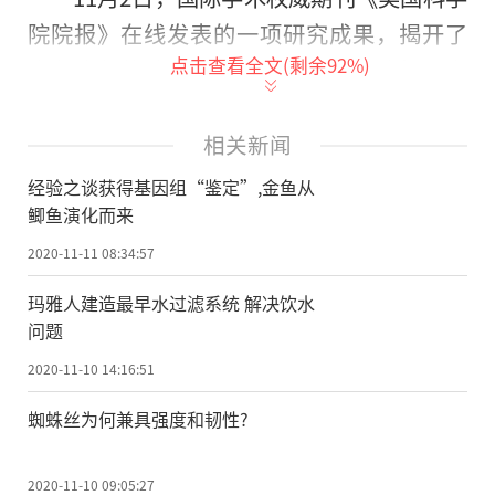
院院报》在线发表的一项研究成果，揭开了
点击查看全文(剩余
92
%)
金鱼演化的神秘面纱。该成果由福建相关高
校学者历时3年协作完成，首次从基因组学上
验证并丰富了我国学者金鱼研究先驱陈桢教
相关新闻
授关于金鱼演化的理论，深入探讨了金鱼的
经验之谈获得基因组“鉴定”,金鱼从
起源、演化、驯化和人工选择。
鲫鱼演化而来
2020-11-11 08:34:57
记者了解到，该研究中发布的高质量金
鱼基因组和多样性数据，为金鱼作为大量候
玛雅人建造最早水过滤系统 解决饮水
问题
选功能基因的模型，以及广泛的家养物种进
化案例研究提供了新的知识和资源。
2020-11-10 14:16:51
蜘蛛丝为何兼具强度和韧性?
经验之谈获得基因组“鉴定”
金鱼从鲫鱼演化而来
2020-11-10 09:05:27