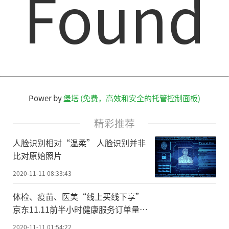
Found
“金鱼从鲫鱼演化而来，多年来一直是
人们的‘经验之谈’，此次科研人员以基因
组学技术解析了高质量基因组图谱，通
过‘亲子鉴定’，为金鱼起源于鲫鱼之说，
提供了科学依据。”福建农林大学海峡研究
Power by
堡塔 (免费，高效和安全的托管控制面板)
院张积森教授说。
精彩推荐
金鱼属于鲤亚科，有100条染色体，包含
人脸识别相对“温柔” 人脸识别并非
有2套亚基因组，是一个“准”多倍体物种，
比对原始照片
而多倍化事件在脊椎动物中极为罕见，说明
2020-11-11 08:33:43
鲤亚科鱼类具有其独特的演化策略。
体检、疫苗、医美“线上买线下享”
科研人员发现，以金鱼祖先鲫鱼为代表
京东11.11前半小时健康服务订单量同
的鲤亚科鱼类在演化历史上可能经历了四轮
比增长近3倍
2020-11-11 01:54:22