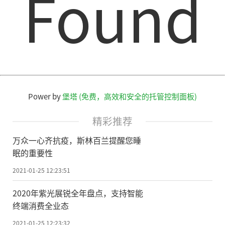
Found
够实现快速上岗、即招即用;采用“网店”模
式开发
的
“人事通”，让基础人事服务变得
更加便捷高效……中小企业正在逐步了解和
接纳人力资源领域的新理念、新服务。
“压轴发布”的是一款集政府公共服务
和市场化服务为一体的跨境咨询服务平台，
Power by
堡塔 (免费，高效和安全的托管控制面板)
被形象地称为海外人才“114”。通过政府购
精彩推荐
买服务的方式，上海杨浦借助专业第三方力
万众一心齐抗疫，斯林百兰提醒您睡
量打造了这一平台，服务内容覆盖“前
眠的重要性
端”的海外咨询到“终端”的生活融入。
2021-01-25 12:23:51
“小到家政服务、语言培训，大到创业
2020年紫光展锐全年盘点，支持智能
指导、证照办理，凡是海外人才可能涉及的
终端消费全业态
业务和生活需求，我们都通过平台为他指
2021-01-25 12:23:32