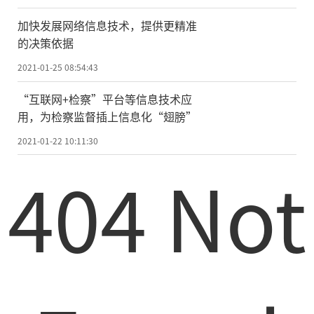
聘、培训、咨询、心理疏导等各项服务。
加快发展网络信息技术，提供更精准
“分内之事”取得了意外效果，企业给
的决策依据
予了高度认可，互联网思维、大数据应用与
2021-01-25 08:54:43
人力资源服务的叠加优势充分显现。于
“互联网+检察”平台等信息技术应
是，“政府搭台，企业唱戏”，建立常态化
用，为检察监督插上信息化“翅膀”
的平台和机制，根据收集到的企业需求，挖
2021-01-22 10:11:30
掘一批在行业内具有一定前瞻性和创新性的
404 Not
优质人力资源服务理念和产品，以“人力+创
新”双驱动“赋能”企业发展。
此次发布的产品，让人印象深刻：AI视
频面试工具“魔镜”，可基本代替人力完成
初筛，节省80%以上的招聘时间;灵活用工服
务平台，蓝领岗位匹配成功率超过80%，能