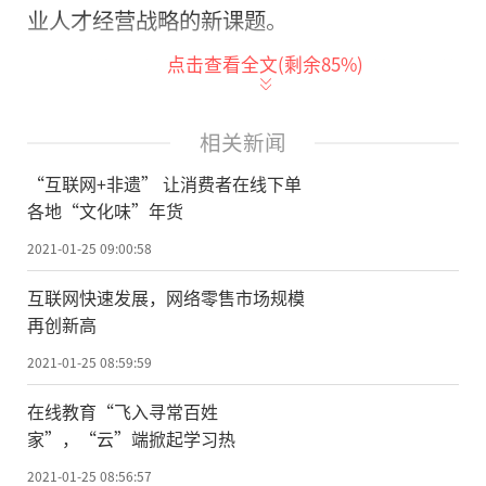
业人才经营战略的新课题。
点击查看全文(剩余
85
%)
“能否在人才储备上把握先机?能否招募
顶尖人才到战略性岗位?能否用最少的时间找
到最合适的人才?”上海杨浦区人力资源和社
相关新闻
会保障局负责人“追溯”了一个“疫情故
“互联网+非遗” 让消费者在线下单
事”：今年2月，受疫情影响，杨浦众多中小
各地“文化味”年货
企业因“返工”受限面临“用人难”问题，
2021-01-25 09:00:58
与此同时区域内一大批餐饮企业却存在劳动
互联网快速发展，网络零售市场规模
力溢出的情况。为此，当地人社部门积极收
再创新高
集企业需求方、供给方的诉求和服务，整合
2021-01-25 08:59:59
资源，打通渠道，制定人力资源服务机构
在线教育“飞入寻常百姓
战“疫”服务清单，为逾百家企业解决了用
家”，“云”端掀起学习热
工问题，并免费或优惠向中小企业提供招
2021-01-25 08:56:57