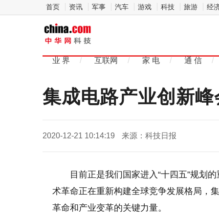
首页
资讯
军事
汽车
游戏
科技
旅游
经
中
华网科
业 界
/
互联网
/
家 电
/
通 信
/
技
集成电路产业创新峰
2020-12-21 10:14:19
来源：科技日报
目前正是我们国家进入“十四五”规划
术革命正在重新构建全球竞争发展格局，
革命和产业变革的关键力量。