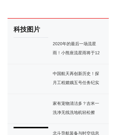
科技图片
2020年的最后一场流星
雨！小熊座流星雨将于12
月22日闪亮登场
中国航天再创新历史！探
月工程嫦娥五号任务纪实
家有宠物清洁多？吉米一
洗净无线洗地机轻松擦
地、洗地，养宠之家也干
净
北斗导航装备与时空信息