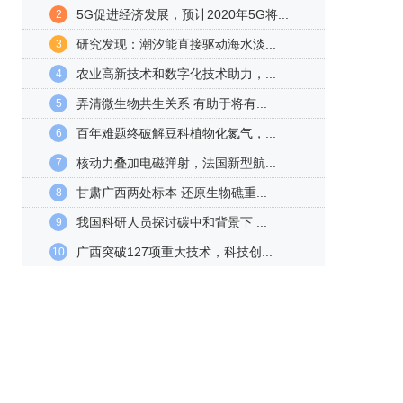
5G促进经济发展，预计2020年5G将...
2
研究发现：潮汐能直接驱动海水淡...
3
农业高新技术和数字化技术助力，...
4
弄清微生物共生关系 有助于将有...
5
百年难题终破解豆科植物化氮气，...
6
核动力叠加电磁弹射，法国新型航...
7
甘肃广西两处标本 还原生物礁重...
8
我国科研人员探讨碳中和背景下 ...
9
广西突破127项重大技术，科技创...
10