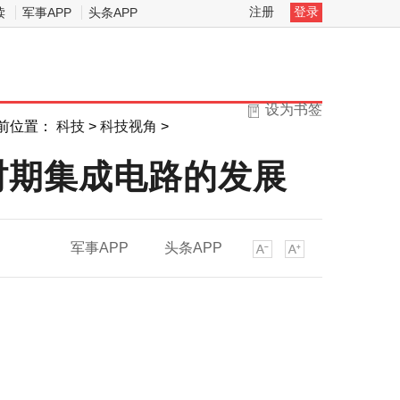
注册
登录
读
军事APP
头条APP
设为书签
前位置：
科技
>
科技视角
>
时期集成电路的发展
军事APP
头条APP