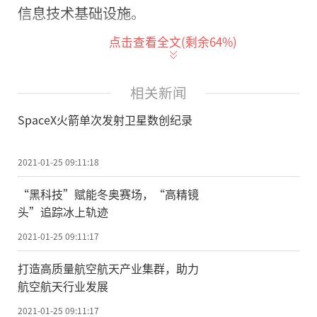
信息技术基础设施。
点击查看全文(剩余
64
%)
巴西参议院批准新的电信法案。该法案
核心是为电信企业松绑，提升企业竞争力，
从而达到提升宽带用户接入速率和普及水
相关新闻
平、降低相应资费
的
目的。巴西政府积极研
SpaceX火箭单次发射卫星数创纪录
究通过5G技术来提高经济社会发展水平，推
进数字经济。
2021-01-25 09:11:18
政府还努力推进物联网国家规划，目标
“黑科技”赋能冬奥赛场，“高精镜
头”追踪冰上轨迹
是通过物联网创新，实现私人和公共服务现
代化，并促进创业和新业务的增长。该战略
2021-01-25 09:11:17
侧重于4大核心领域：智慧城市、医疗保健、
打造高质量航空航天产业集群，助力
涉农产业和制造业。(记者 邓国庆)
航空航天行业发展
2021-01-25 09:11:17