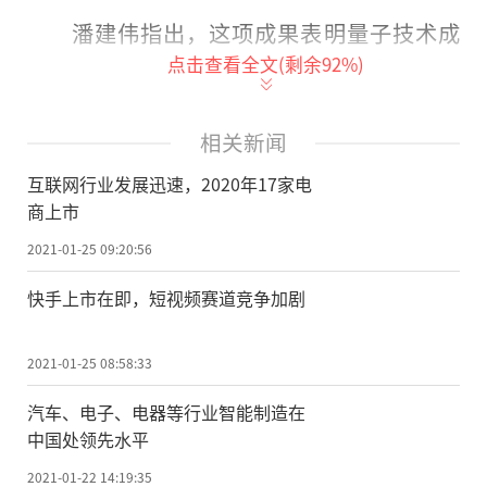
潘建伟指出，这项成果表明量子技术成
点击查看全文(剩余
92
%)
熟到了足以实用的地步，通过地面光纤及卫
星能够将更多国家量子网络连接起来，可实
现构建全球量子网络。《自然》杂志审稿人
相关新闻
评价称，这是地球上最大、最先进的量子密
互联网行业发展迅速，2020年17家电
钥分发网络，是量子通信“巨大的工程性成
商上市
就”。
2021-01-25 09:20:56
从32厘米到4600公里 通信距离提升超14
快手上市在即，短视频赛道竞争加剧
万倍
2021-01-25 08:58:33
1989年，首个量子密钥分发(QKD)实验
汽车、电子、电器等行业智能制造在
在IBM公司的实验室内实现，当时的传输线路
中国处领先水平
只有32厘米。如今，在“墨子号”量子通信
2021-01-22 14:19:35