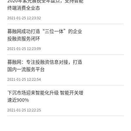
2020年紫光展锐全年盘点，支持智能
于自由空间内量子信号衰减水平低、退相干
终端消费全业态
效应可以忽略，星地QKD成了最具吸引力的
2021-01-25 12:23:32
方案。
募融网成功打造“三位一体”的企业
2017年，潘建伟团队借助“墨子号”卫
投融资服务闭环
星成功向河北兴隆地面站分发了量子密钥，
2021-01-25 12:23:09
最远距离达到1200千米，平均成码率可达1.1
募融网：专注投融资信息对接，打造
kbps(每秒1.1千比特)。
国内一流服务平台
目前，“京沪干线”地面量子通信光纤
2021-01-25 12:22:54
网络已在为150多名用户提供服务，在这方
下沉市场迎来智能化升级 智能开关增
面，潘建伟团队演示了上转换单光子探测
速近900%
器、密集波分复用、高效顶底传输、实时后
2021-01-25 12:22:25
处理和监控等核心关键技术，最重要的是对
抗已知的量子攻击。关于星地链路，他们则