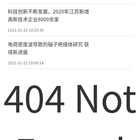
实验卫星和“京沪干线”的交互下，经过两
年多稳定性、安全性测试，中国已经实现了4
科技创新不断发展，2020年江苏新增
高新技术企业8000余家
600公里的量子保密通信网络，并为超过150
名用户提供服务。
2021-01-22 10:10:39
电荷密度波导致的轴子绝缘体研究 获
量子密钥是依据量子不可克隆定理，一
得新进展
个未知的量子态不能够被精确地复制，一旦
2021-01-22 10:00:14
被测量也会被破坏。因此，一旦有人窃取并
404 Not
试图自行读取量子密钥，一定会被发现。
但是，不可复制也有坏处，那就是工程
方案上无法像电信号一样被增强。光子通过
长距离光纤传输，必然会产生损耗。再加上
环境噪音的影响，目前真实环境中两个地面
用户之间直接通过光纤分发量子密钥，最远