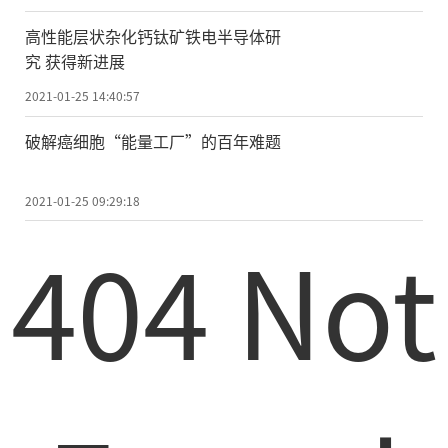
中国科学院院士、厦门大学近海海洋环
境科学国家重点实验室教授戴民汉指出，相
高性能层状杂化钙钛矿铁电半导体研
究 获得新进展
较于冰期时期，现代南海深水交换快、通风
良好，表层与底层水的年龄差在南海北部
2021-01-25 14:40:57
大、南部小。在洋陆相互作用形成
的
“深海
破解癌细胞“能量工厂”的百年难题
瀑布”中，太平洋深层水从巴士海峡入侵携
带太平洋惰性溶解有机物进入南海，为南海
2021-01-25 09:29:18
的细菌进行降解，同时产生的NH4+刺激南海
404 Not
北部硝化速率，从而提高生产力。与此同
时，大量二氧化碳涌入带来的外源无机碳与
营养盐对南海上层海水光合作用作出较大贡
献。
而在南海研究之前，研究程度较高的边
缘海，比如墨西哥湾流穿越尤卡坦通道和佛