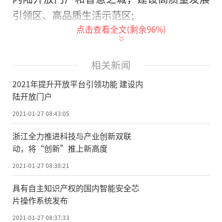
引领区、高品质生活示范区;
点击查看全文(剩余
96
%)
支持两江新区建设内陆开放门户，打造
悦来国际会展城、两江数字经济产业园等开
相关新闻
放平台，优先布局国家重点战略项目、试点
2021年提升开放平台引领功能 建设内
示范项目;
陆开放门户
建设“一带一路”进出口商品集散中
2021-01-27 08:43:05
心，推进加工贸易示范区和跨境电商综合试
浙江全力推进科技与产业创新双联
验区建设…
动，将“创新”推上新高度
今年重庆的政府工作报告，多处提及两
2021-01-27 08:38:21
江新区对外开放，既肯定了成效，又提出了
具有自主知识产权的国内智能安全芯
新的要求。
片操作系统发布
重庆市委常委，两江新区党工委书记、
2021-01-27 08:37:33