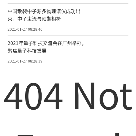
管委会主任段成刚表示，市政府工作报告站
中国散裂中子源多物理谱仪成功出
位高远、任务明确、举措务实，具有很强的
束，中子束流与预期相符
战略性、指导性、针对性和可操作性，进一
2021-01-27 08:28:40
步使我们增强了信心、凝聚了共识、鼓舞了
2021年量子科技交流会在广州举办，
干劲。两江新区各级各部门要提高政治站
聚焦量子科技发展
位、战略站位，提高把握新发展阶段、贯彻
2021-01-27 08:28:39
新发展理念、构建新发展格局的政治能力、
404 Not
战略眼光、专业水平，勇挑重担、走在前
列、乘势而上，推动新区加快打造内陆开放
门户和重庆智慧之城，努力建成高质量发展
引领区、高品质生活示范区，确保“十四
五”发展开好局、起好步，在服务构建新发
展格局中展现新作为。