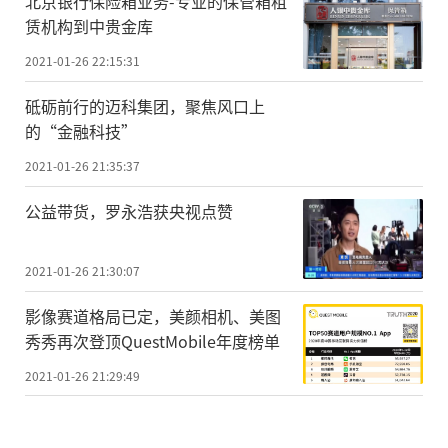
近年来，按照习近平总书记视察果园港
北京银行保险箱业务-专业的保管箱租
赁机构到中贵金库
时提出的“三个好”“四个一流”和“三个
2021-01-26 22:15:31
服务好”的重要指示精神，两江新区正积极
推动港区绿色智慧发展，促进果园港完成从
砥砺前行的迈科集团，聚焦风口上
的“金融科技”
内河最大多式联运枢纽港崛起为内陆国际物
流枢纽。
2021-01-26 21:35:37
2020年，货物吞吐量1400多万吨，较20
公益带货，罗永浩获央视点赞
15年增长70%以上;集装箱吞吐量34万TEU，
2021-01-26 21:30:07
较2015年增长41%以上。
影像赛道格局已定，美颜相机、美图
而如今，随着果园港国家物流枢纽在各
秀秀再次登顶QuestMobile年度榜单
领域的不断提速，果园港正加速融入“一带
2021-01-26 21:29:49
一路”和长江经济带发展。
智慧港口方面，今年1月4日，两江新区