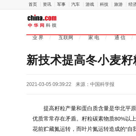
首页
资讯
军事
汽车
游戏
科技
旅游
经
中
华网科
业 界
/
互联网
/
家 电
/
通 信
/
技
新技术提高冬小麦籽
2021-03-05 09:39:22
来源：中国科学报
提高籽粒产量和蛋白质含量是华北平
优质常常存在矛盾。籽粒碳素物质80%以
花前贮藏氮运转，而叶片氮运转造成的“自