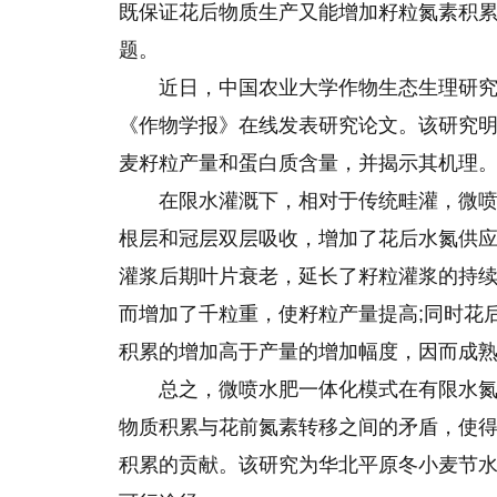
既保证花后物质生产又能增加籽粒氮素积
题。
近日，中国农业大学作物生态生理研
《作物学报》在线发表研究论文。该研究
麦籽粒产量和蛋白质含量，并揭示其机理
在限水灌溉下，相对于传统畦灌，微
根层和冠层双层吸收，增加了花后水氮供
灌浆后期叶片衰老，延长了籽粒灌浆的持
而增加了千粒重，使籽粒产量提高;同时花
积累
的
增加高于产量的增加幅度，因而成
总之，微喷水肥一体化模式在有限水
物质积累与花前氮素转移之间的矛盾，使
积累的贡献。该研究为华北平原冬小麦节水