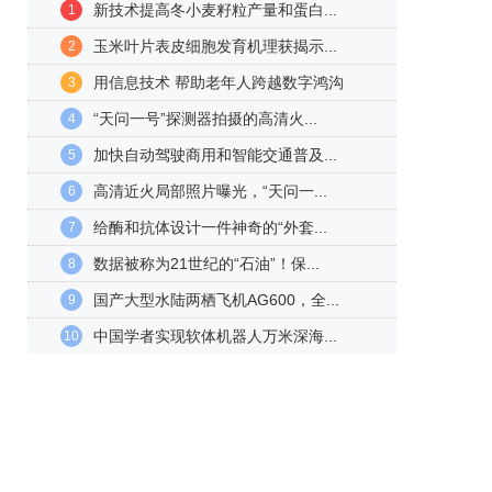
新技术提高冬小麦籽粒产量和蛋白...
1
玉米叶片表皮细胞发育机理获揭示...
2
用信息技术 帮助老年人跨越数字鸿沟
3
“天问一号”探测器拍摄的高清火...
4
加快自动驾驶商用和智能交通普及...
5
高清近火局部照片曝光，“天问一...
6
给酶和抗体设计一件神奇的“外套...
7
数据被称为21世纪的“石油”！保...
8
国产大型水陆两栖飞机AG600，全...
9
中国学者实现软体机器人万米深海...
10