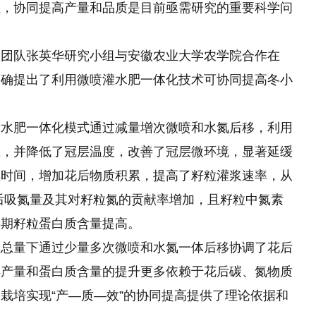
累，协同提高产量和品质是目前亟需研究的重要科学问
究团队张英华研究小组与安徽农业大学农学院合作在
明确提出了利用微喷灌水肥一体化技术可协同提高冬小
。
喷水肥一体化模式通过减量增次微喷和水氮后移，利用
应，并降低了冠层温度，改善了冠层微环境，显著延缓
续时间，增加花后物质积累，提高了籽粒灌浆速率，从
后吸氮量及其对籽粒氮的贡献率增加，且籽粒中氮素
熟期籽粒蛋白质含量提高。
氮总量下通过少量多次微喷和水氮一体后移协调了花后
得产量和蛋白质含量的提升更多依赖于花后碳、氮物质
栽培实现“产—质—效”的协同提高提供了理论依据和