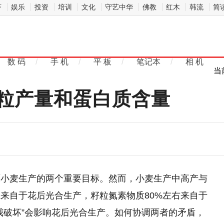
济
娱乐
投资
培训
文化
守艺中华
佛教
红木
韩流
简
数 码
/
手 机
/
平 板
/
笔记本
/
相 机
当
粒产量和蛋白质含量
原小麦生产的两个重要目标。然而，小麦生产中高产与
上来自于花后光合生产，籽粒氮素物质80%左右来自于
我破坏”会影响花后光合生产。如何协调两者的矛盾，