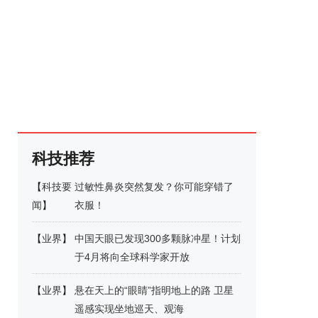
科技推荐
【
科技要
过敏性鼻炎突然复发？你可能穿错了
闻
】
衣服！
【
业界
】
中国天眼已发现300多颗脉冲星！计划
于4月将向全球科学家开放
【
业界
】
悬在天上的“眼睛”指明地上的路 卫星
遥感实现坐地巡天、观海