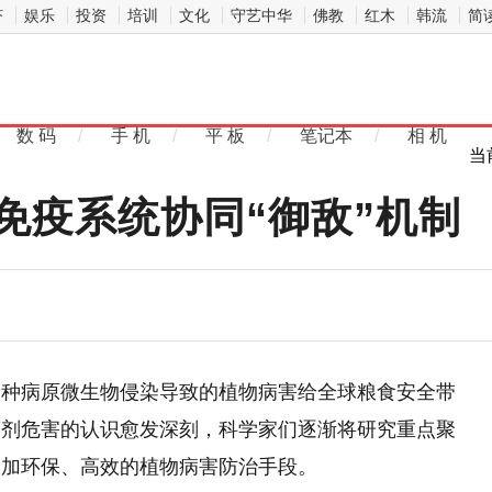
济
娱乐
投资
培训
文化
守艺中华
佛教
红木
韩流
简
数 码
/
手 机
/
平 板
/
笔记本
/
相 机
当
免疫系统协同“御敌”机制
各种病原微生物侵染导致的植物病害给全球粮食安全带
药剂危害的认识愈发深刻，科学家们逐渐将研究重点聚
更加环保、高效的植物病害防治手段。