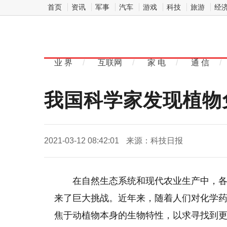
首页
资讯
军事
汽车
游戏
科技
旅游
经
中
华网科
业 界
/
互联网
/
家 电
/
通 信
/
技
我国科学家发现植物
2021-03-12 08:42:01
来源：科技日报
在自然生态系统和现代农业生产中，
来了巨大挑战。近年来，随着人们对化学
焦于动植物本身的生物特性，以求寻找到