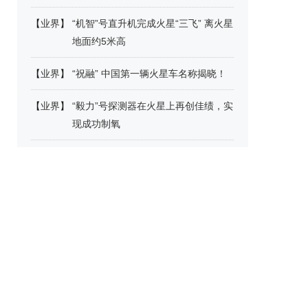
【
业界
】
“机智”号直升机完成火星“三飞” 离火星
地面约5米高
【
业界
】
“祝融” 中国第一辆火星车名称揭晓！
【
业界
】
“毅力”号探测器在火星上再创佳绩，实
现成功制氧