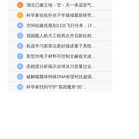
湖北已建立地－空－天一体温室气...
2
科学家在拓扑光子学领域最新研究...
3
空间站建造规划12次飞行任务，计...
4
我国载人航天工程再次开启新征程...
5
机器学习新算法更好描述量子系统...
6
新型光电子材料可控制太赫兹光波...
7
高精度分析揭示全球冰川质量过去...
8
破解噬菌体特殊DNA有望对抗超级...
9
科学家找到守护“基因魔剪”的“...
10