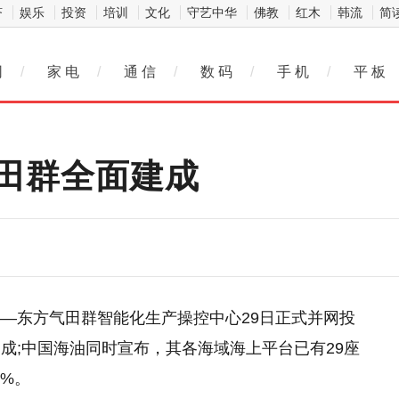
济
娱乐
投资
培训
文化
守艺中华
佛教
红木
韩流
简
网
/
家 电
/
通 信
/
数 码
/
手 机
/
平 板
田群全面建成
—东方气田群智能化生产操控中心29日正式并网投
成;中国海油同时宣布，其各海域海上平台已有29座
3%。