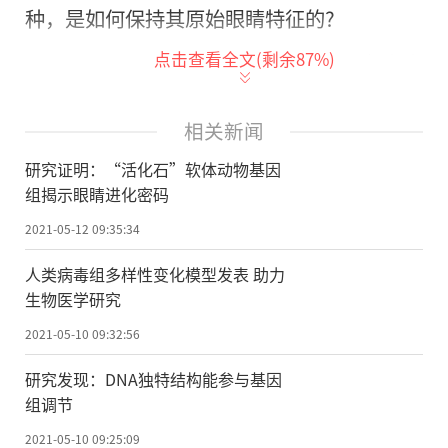
种，是如何保持其原始眼睛特征的?
点击查看全文(剩余
87
%)
5月11日，《自然-生态与进化》杂志发
表了中国科学院南海海洋研究所研究员喻子
牛团队的一项最新研究成果，论文中突破性
相关新闻
地解开了“活化石”软体动物鹦鹉螺独一无
研究证明：“活化石”软体动物基因
二的“针孔眼”的基因密码。
组揭示眼睛进化密码
2021-05-12 09:35:34
鹦鹉螺这种目前稀有的软体动物在地球
上生存已经有5亿多年了，甚至早于恐龙;而
人类病毒组多样性变化模型发表 助力
生物医学研究
且，它在漫长的演化历程中变化很少、依然
保留了很多祖先的古老特征，如螺旋外壳和
2021-05-10 09:32:56
针孔眼等，被称为海洋动物中的“活化
研究发现：DNA独特结构能参与基因
石”。因此在生物学进化中有很高的研究价
组调节
值，颇受科研界关注。论文通讯作者喻子牛
2021-05-10 09:25:09