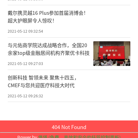
该研究丰富了软体动物进化的基础理论
戴尔携灵越16 Plus参加首届消博会！
超大护眼屏令人惊叹！
研究，更是为鹦鹉螺这一独特物种具有“针
2021-05-12 09:32:54
孔眼”古老特性形态找到了原因。“达尔文
曾说，眼睛的进化是一个不可解释的‘困
与元佑商学院达成战略合作，全国20
余家top级金融居间机构齐聚优卡科技
惑’，其中包含了很多的奥秘，我们希望能
一步步揭开这种奥秘，解开一个个关于眼睛
2021-05-12 09:27:03
进化的遗传密码”，喻子牛说。
创新科技 智领未来 聚焦十四五，
CMEF与您共迎医疗科技大时代
由于外壳具有规律美丽的螺旋形态，鹦
2021-05-12 09:26:32
鹉螺具有良好的观赏性和装饰性，这一商业
价值也造成了一定程度上的非法捕捞。喻子
牛指出，鹦鹉螺类现存物种数量不多(6种)，
404 Not Found
种群资源数量极为稀少，目前也无法进行人
Power by
堡塔 (免费，高效和安全的托管控制面板)