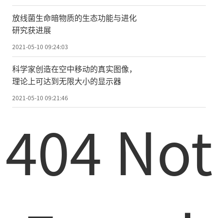
告诉《中国科学报》，鹦鹉螺的眼睛缺乏晶
放线菌生命暗物质的生态功能与进化
状体，利用小孔成像调节视力，在进化中属
研究获进展
于比较初级的“针孔眼”，它的许多近亲物
2021-05-10 09:24:03
种(如章鱼、乌贼等)却都和人类相似，属于具
科学家创造在空中移动的真实图像，
有晶状体的“相机眼”，然而鹦鹉螺眼睛是
理论上可达到无限大小的显示器
如何进化出来
的
，尚未有相关的研究结论。
2021-05-10 09:21:46
喻子牛介绍，研究团队在国际上首次完
404 Not
成了鹦鹉螺基因组测序，通过比较基因组学
和反向验证法分析表明，鹦鹉螺基因组中不
但缺失了晶状体发育的关键转录因子NRL/Ma
f，同时还缺少了构成了晶状体主要蛋白S-cry
stallin基因，导致晶状体无法发育，因此共
同促进了鹦鹉螺针孔眼的形成。另外，鹦鹉