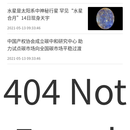
级有线电视网络公司51%股权股东、已上市
水星是太阳系中神秘行星 罕见“水星
网络公司等。
合月”14日现身天宇
珠江数码作为中国广电的控股子公司，
2021-05-13 09:33:46
将在“全国一网”的指导方针下，努力建成
中国产权协会成立碳中和研究中心 助
一张可管可控高效安全的绿色网，一张多功
力试点碳市场向全国碳市场平稳过渡
能国家数字文化传播网，一张兼具宣传文化
2021-05-13 09:33:46
和综合信息服务特色的新型智慧融合网。
404 Not
2020年11月2日，在由工业和信息化部、
国家广播电视总局、中央广播电视总台、广
东省人民政府共同主办的2020世界超高清视
频(4K/8K)产业发展大会开幕式上，广州市人
民政府与中国广播电视网络有限公司(中国广
电)签署了战略合作框架协议，就广电5G核心