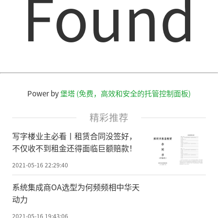
Found
网华南中心节点落户广州达成合作意向。
双方将充分发挥广州市区位、产业和政
策资源优势，结合中国广电的网络技术资源
优势，加快推动广电5G核心网华南中心节点
建设，加速推动广州广电5G实验中心的建成
落地，助力广东、广州数字信息产业发展。
Power by
堡塔 (免费，高效和安全的托管控制面板)
广电5G助力数字乡村建设
精彩推荐
写字楼业主必看丨租赁合同没签好，
今年中央一号文件提出，要实施数字乡
不仅收不到租金还得面临巨额赔款！
村建设发展工程。广州从化区依托融媒体中
2021-05-16 22:29:40
心、广电5G资源，率先在乡村建设广电5G基
站，助力区特色小镇、数字乡村建设提速增
系统集成商OA选型为何频频相中华天
动力
效，为加快建设全国全省乡村振兴示范区提
2021-05-16 19:43:06