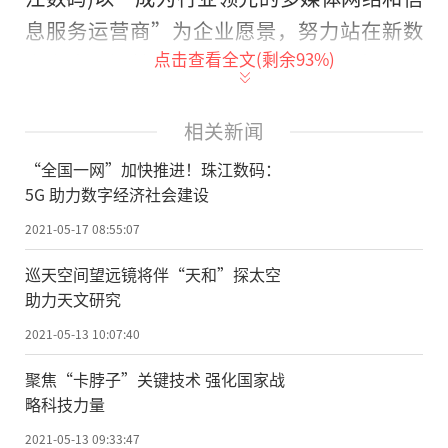
息服务运营商”为企业愿景，努力站在新数
点击查看全文(剩余
93
%)
字家庭和智慧广电等领域的前沿，为提升广
州市的城市文化软实力做出更大贡献。
相关新闻
助力广东、广州数字产业发展
“全国一网”加快推进！珠江数码：
珠江数码成立于1993年，是经广州市
5G 助力数字经济社会建设
委、市政府授权，专门负责建设、维护、运
2021-05-17 08:55:07
营和管理广州市行政区域内广播电视网络的
巡天空间望远镜将伴“天和”探太空
主要运营机构。
助力天文研究
2020年10月12日，中国广电网络股份有
2021-05-13 10:07:40
限公司组建，公司注册资本金额1012亿元人
聚焦“卡脖子”关键技术 强化国家战
民币，发起人包括中国广播电视网络有限公
略科技力量
司、战略投资者、持有或合计持有非上市省
2021-05-13 09:33:47