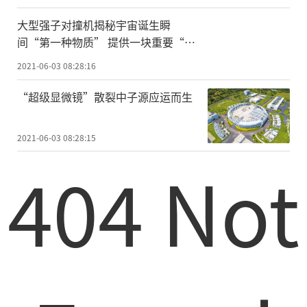
实现“联网、看见、分析”的整体目标，建
大型强子对撞机揭秘宇宙诞生瞬
成煤矿安全风险监测“一张网”，实现快
间“第一种物质” 提供一块重要“拼
图”
捷、精准、针对性监察执法。
2021-06-03 08:28:16
梁杰表示，发挥平台系统“千里
“超级显微镜”散裂中子源应运而生
眼”“顺风耳”作用，可以快速抽查全区煤
矿企业的证照、图纸、隐患和地图位置等基
2021-06-03 08:28:15
本信息，也可以实时监测全区每个煤矿井下
404 Not
瓦斯、一氧化碳、风速、水位、温度和断
电、停电、人员定位等基础、报警和历史数
据，有效提升监察执法的针对性和精准性。
通过构建风险预警指标体系，对煤矿事故相
关信息进行多维度分析，实现对煤矿事故风
险进行预警分析，为精准判断煤矿风险等级