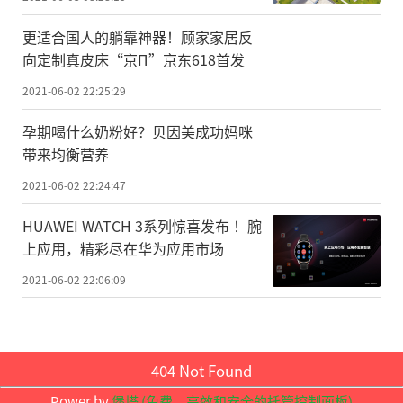
过多种学习宣讲形式，持续推进习近平总书
更适合国人的躺靠神器！顾家家居反
记关于安全生产重要论述入脑入心、见行见
向定制真皮床“京Π”京东618首发
效。大力宣传自治区人大常委会《关于大力
2021-06-02 22:25:29
宣传普及应急安全常识提高公众应急防护意
孕期喝什么奶粉好？贝因美成功妈咪
识和能力
的
决定》，提升公众安全防护意识
带来均衡营养
和能力。二是开展“专项整治集中攻坚
2021-06-02 22:24:47
战”专题宣传活动。组织各类媒体，充分报
HUAWEI WATCH 3系列惊喜发布 ！腕
道集中攻坚重点任务进展情况、工作成效，
上应用，精彩尽在华为应用市场
总结宣传好经验好做法，推广制度成果。鼓
2021-06-02 22:06:09
励各地创新安全管理体制机制，提升安全生
产工作水平,全面自查自纠，强化源头治理，
切实把风险隐患化解在萌芽之时、成灾之
404 Not Found
前。三是开展“6·16安全宣传咨询日”活
Power by
堡塔 (免费，高效和安全的托管控制面板)