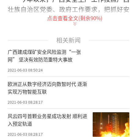
壮族自治区党委、政府工作要求，把抓好安
点击查看全文(剩余
90
%)
全风险防范作为重要政治任务，强化责任意
识，深入开展排查整治，持续开展集中攻
坚，坚决有效防范重特大事故，切实保障人
相关新闻
民群众生命财产安全，全区安全生产形势稳
广西建成煤矿安全风险监测“一张
定向好。
网” 坚决有效防范重特大事故
2021-06-03 08:50:24
“在国家矿山安监局部署推动和自治区
有关部门的大力支持下，广西煤矿安全监察
欧洲正从数字经济迈向数智时代 逐渐
实现万物智能互联
信息化建设取得积极进展。”广西煤矿安监
局二级巡视员梁杰在发布会上介绍，已建成
2021-06-03 08:28:17
广西煤矿事故风险分析平台系统，实现全区1
风云四号首颗业务星成功发射 顺利进
5处生产和建设矿井安全监控、人员定位和工
入预定轨道
业视频“三大系统”联网和数据接入，初步
2021-06-03 08:28:17