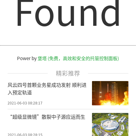
Found
和掌握煤矿安全生产情况提供重要参考。
今年以来，广西煤矿安监局开展远程监
察执法5矿次，查出隐患6项，上线巡查369矿
次，针对存在问题发出调度传真2次。
发布会上还介绍，今年6月是第20个全
Power by
堡塔 (免费，高效和安全的托管控制面板)
国“安全生产月”，主题是“落实安全责
任，推动安全发展”。广西将开展“安全生
精彩推荐
产月”和“安全生产八桂行”活动。
风云四号首颗业务星成功发射 顺利进
入预定轨道
广西应急管理厅副厅长周运逵介
2021-06-03 08:28:17
绍，“安全生产月”主要有四项活动。一是
学习习近平总书记关于安全生产重要论述，
“超级显微镜”散裂中子源应运而生
专题学习《生命重于泰山——学习习近平总书
记关于安全生产重要论述》电视专题片。通
2021-06-03 08:28:15