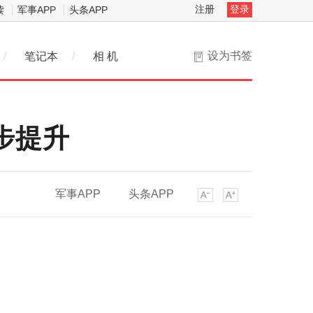
注册
登录
读
军事APP
头条APP
设为书签
/
笔记本
/
相 机
步提升
军事APP
头条APP