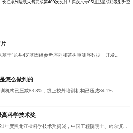
长征系列运载火箭完成第400次发射！实践六号05组卫星成功发射升空
芯片
于“龙井43”基因组参考序列和茶树重测序数据，开发...
这是怎么做到的
构已压减83 8%，线上校外培训机构已压减84 1%...
最高科学技术奖
21年度黑龙江省科学技术奖揭晓，中国工程院院士、哈尔滨...