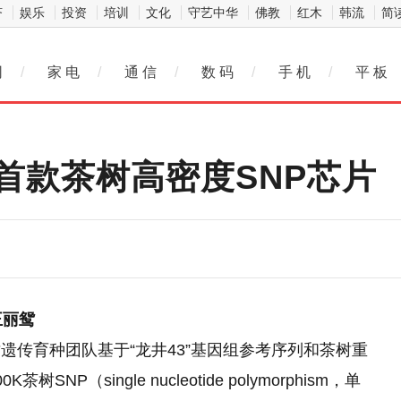
济
娱乐
投资
培训
文化
守艺中华
佛教
红木
韩流
简
网
/
家 电
/
通 信
/
数 码
/
手 机
/
平 板
首款茶树高密度SNP芯片
王丽鸳
遗传育种团队基于“龙井43”基因组参考序列和茶树重
（single nucleotide polymorphism，单