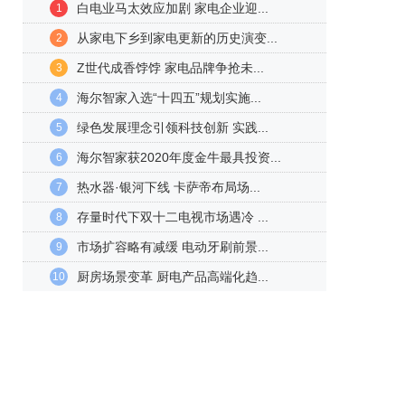
白电业马太效应加剧 家电企业迎...
1
从家电下乡到家电更新的历史演变...
2
Z世代成香饽饽 家电品牌争抢未...
3
海尔智家入选“十四五”规划实施...
4
绿色发展理念引领科技创新 实践...
5
海尔智家获2020年度金牛最具投资...
6
热水器·银河下线 卡萨帝布局场...
7
存量时代下双十二电视市场遇冷 ...
8
市场扩容略有减缓 电动牙刷前景...
9
厨房场景变革 厨电产品高端化趋...
10