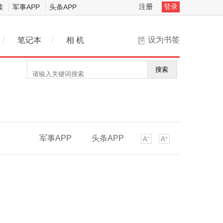
注册
登录
读
军事APP
头条APP
设为书签
/
笔记本
/
相 机
搜索
军事APP
头条APP