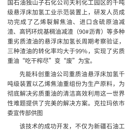
国石油独山子石化公司天利化工园区的千吨
级悬浮床加氢工业示范装置上，研发人员成
功完成了乙烯裂解焦油、进口含硫原油减
渣、高钙环烷基稠油减渣（90#沥青）等多种
重劣质渣油的悬浮床加氢长周期考察验证，
三种渣油的转化率均大于99%，实现了劣质
重油“吃干榨尽”变“废”为宝。
先能科创重油公司重质油悬浮床加氢千
吨级装置以乙烯焦油重组份为生产原料，为
彻底解决劣质重油的清洁高效利用这一世界
性难题提供了完美的解决方案。克拉玛依市
委宣传部供图
该技术的成功开发，不仅为新疆石油工