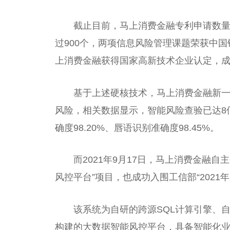
截止目前，马上消费
金融
专利申请数量
过900个，两项信息风险管理课题荣获中国
上消费
金融
获得
国家
高新技术企业认定，
基于上述硬核技术，马上消费
金融
新
风险，相关数据显示，智能风险查验已达8亿
确度98.20%、唇语识别准确度98.45%。
而2021年9月17日，马上消费
金融
自主
风控
平
台”项目，也成功入围工信部“202
该系统为自研的跨源SQL计算引擎、
构建的大数据智能风控
平
台，具备智能化