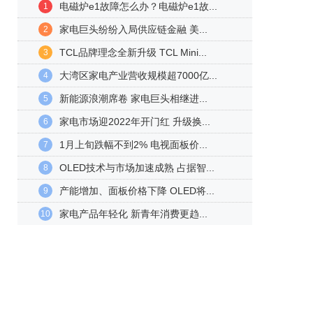
电磁炉e1故障怎么办？电磁炉e1故...
1
家电巨头纷纷入局供应链金融 美...
2
TCL品牌理念全新升级 TCL Mini...
3
大湾区家电产业营收规模超7000亿...
4
新能源浪潮席卷 家电巨头相继进...
5
家电市场迎2022年开门红 升级换...
6
1月上旬跌幅不到2% 电视面板价...
7
OLED技术与市场加速成熟 占据智...
8
产能增加、面板价格下降 OLED将...
9
家电产品年轻化 新青年消费更趋...
10