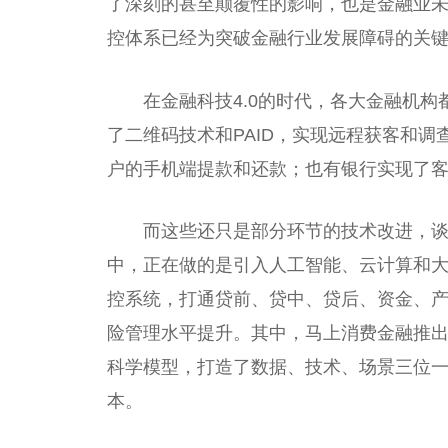
了深刻的甚至颠覆
性
的影响，也是
金融
业
控体系已经为突破
金融
行业发展障碍的关
在
金融
科技4.0的时代，各大
金融
机构
了二维码技术和PAID，实现远程获客和
调
户的手机端提款和还款；也有银行实现了
而这些还只是部分环节的技术改进，
中，正在做的是引入人工智能、云计算和
控系统，打通贷前、贷中、贷后、资金、
险管理水
平
提升。其中，马上消费
金融
推
科学模型，打造了数据、技术、场景三位
本。