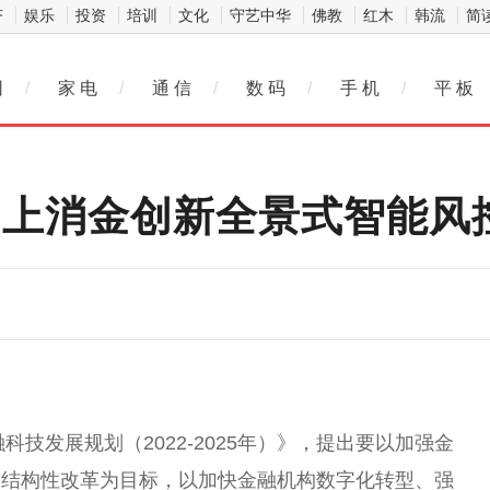
济
娱乐
投资
培训
文化
守艺中华
佛教
红木
韩流
简
网
/
家 电
/
通 信
/
数 码
/
手 机
/
平 板
马上消金创新全景式智能风
融
科技发展规划（2022-2025年）》，提出要以加强
金
侧结构
性
改革为目标，以加快
金融
机构数字化转型、强