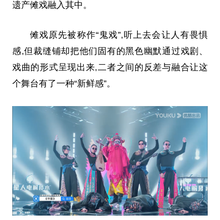
遗产傩戏融入其中。
傩戏原先被称作“鬼戏”,听上去会让人有畏惧
感,但裁缝铺却把他们固有的黑色幽默通过戏剧、
戏曲的形式呈现出来,二者之间的反差与融合让这
个舞台有了一种“新鲜感”。