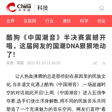
科技
业界
互联网
行业
通信
科学
创业
酷狗《中国潮音》半决赛震撼开
唱，这届网友的国潮DNA狠狠地动
了！
来源：网易
2022-01-10 11:10:25
让人热血沸腾的
总
是那些刻在基因里的民族文
化,当非遗文化遇上酷狗《中国潮音》,一场超越时
空的对话就此开启!上周,《中国潮音》进入五强争
夺赛,选手们使出浑身解数,用不同的民族音乐共同
塑造了一个充满魅力的音乐空间。网友们直呼“看