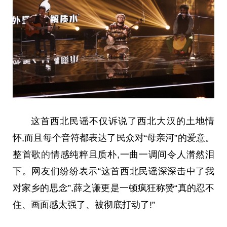
这首西北民谣不仅诉说了西北大汉的土地情
怀,而且每个音符都表达了民众对“母亲河”的爱意。
整首歌
的
情感纯粹且质朴,一曲一调间令人潸然泪
下。网友们纷纷表示“这首西北民谣深深击中了我
对家乡的思念”,薛之谦更是一顿疯狂称赞“真的忍不
住、画面感太强了、被彻底打动了!”