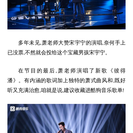
多年未见,萧老师大赞宋宇宁的演唱,奈何手上
已没票,不然就会投给这个宝藏男孩宋宇宁。
在节目的最后,萧老师演唱了新歌《彼得
潘》。有内涵的歌词加上独特的萧式曲风和,既好
听又充满治愈,咱就是说,建议收藏进酷狗音乐歌单!