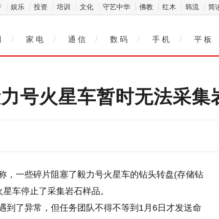
济
娱乐
投资
培训
文化
守艺中华
佛教
红木
韩流
简
网
/
家 电
/
通 信
/
数 码
/
手 机
/
平 板
毅力号火星车暂时无法采集
告称，一些碎片阻塞了毅力号火星车的钻头转盘(存储钻
火星车停止了采集岩石样品。
 日遇到了异常，但任务团队不得不等到1月6日才发送命