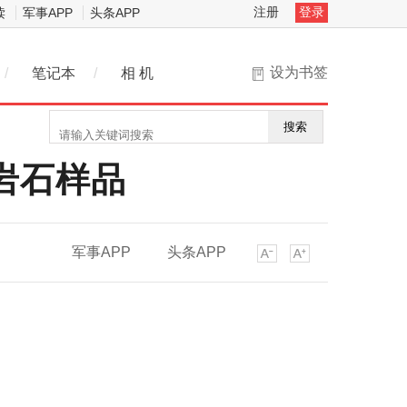
注册
登录
读
军事APP
头条APP
设为书签
/
笔记本
/
相 机
搜索
岩石样品
军事APP
头条APP