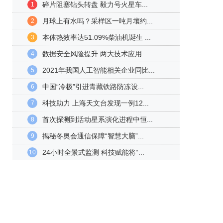
碎片阻塞钻头转盘 毅力号火星车...
1
月球上有水吗？采样区一吨月壤约...
2
本体热效率达51.09%柴油机诞生 ...
3
数据安全风险提升 两大技术应用...
4
2021年我国人工智能相关企业同比...
5
中国“冷极”引进青藏铁路防冻设...
6
科技助力 上海天文台发现一例12...
7
首次探测到活动星系演化进程中恒...
8
揭秘冬奥会通信保障“智慧大脑”...
9
24小时全景式监测 科技赋能将“...
10