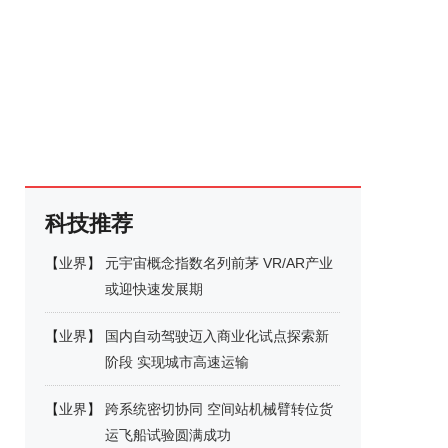
科技推荐
【
业界
】
元宇宙概念指数名列前茅 VR/AR产业
或迎快速发展期
【
业界
】
国内自动驾驶迈入商业化试点探索新
阶段 实现城市高速运输
【
业界
】
跨系统密切协同 空间站机械臂转位货
运飞船试验圆满成功