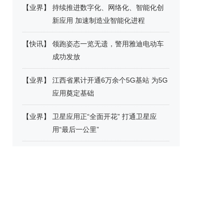
【
业界
】
持续推进数字化、网络化、智能化创
新应用 加速制造业智能化进程
【
快讯
】
领跑姿态一览无遗，警用雅迪电动车
成功发放
【
业界
】
江西省累计开通6万余个5G基站 为5G
应用奠定基础
【
业界
】
卫星应用正“全面开花” 打通卫星应
用“最后一公里”