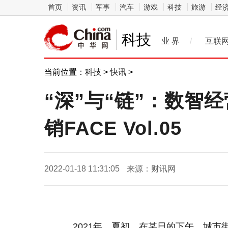
首页
资讯
军事
汽车
游戏
科技
旅游
经
科技
业 界
/
互联
当前位置：
科技
>
快讯
>
“深”与“链”：数智经
销FACE Vol.05
2022-01-18 11:31:05
来源：财讯网
2021年，夏初，在某日的下午，城