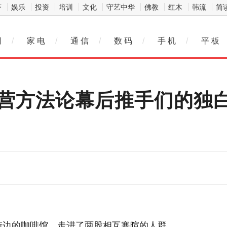
济
娱乐
投资
培训
文化
守艺中华
佛教
红木
韩流
简
网
/
家 电
/
通 信
/
数 码
/
手 机
/
平 板
营方法论幕后推手们的独白｜m
市街边的咖啡馆，走进了两股相互寒暄的人群。