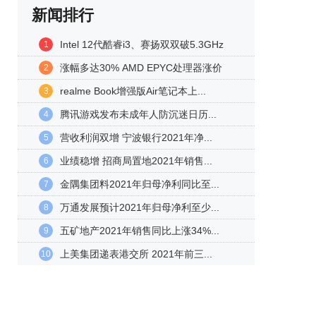
新闻排行
Intel 12代酷睿i3、赛扬双双破5.3GHz
1
涨幅多达30% AMD EPYC处理器涨价
2
realme Book增强版Air笔记本上...
3
腾讯游戏发布未成年人防沉迷日历...
4
营收利润双增 宁波银行2021年净...
5
业绩稳增 招商局置地2021年销售...
6
金隅集团料2021年归母净利同比至...
7
万通发展预计2021年归母净利至少...
8
五矿地产2021年销售同比上涨34%...
9
上美集团递表港交所 2021年前三...
10