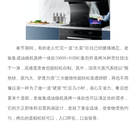
春节期间
，
有的老人忙完一道”大菜”往往已经腰痛难忍。老
板集成油烟机蒸烤一体款5909S+91B8C集煎炸蒸烤36种烹饪技法
于一身，高难度美食也能轻松自制。其中，澎湃大蒸汽系统以“预
热快、蒸汽大、穿透力强”三大极致性能轻松蒸透蹄髈，再也不用
像以前一样为了做一道“硬菜”忙活几小时，省心又省力。餐后想
要来个蛋糕，老板集成油烟机蒸烤一体款也可以满足你的需求，
它的方正腔体和后置风扇设计，造就了黄金温场，使食物受热均
匀，烤出的蛋糕松软可口，入口即化，口齿留香。