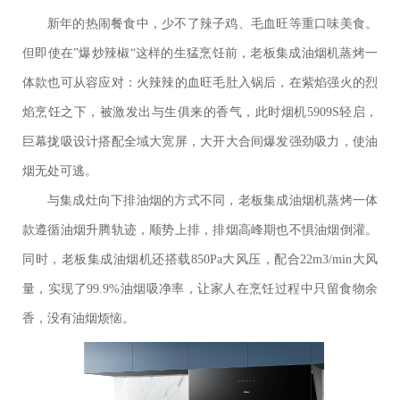
新年的热闹餐食中，少不了辣子鸡、毛血旺等重口味美食。
但即使在”爆炒辣椒“这样的生猛烹饪前，老板集成油烟机蒸烤一
体款也可从容应对：火辣辣的血旺毛肚入锅后，在紫焰强火的烈
焰烹饪之下，被激发出与生俱来的香气，此时烟机5909S轻启，
巨幕拢吸设计搭配全域大宽屏，大开大合间爆发强劲吸力，使油
烟无处可逃。
与集成灶向下排油烟的方式不同，老板集成油烟机蒸烤一体
款遵循油烟升腾轨迹，顺势上排，排烟高峰期也不惧油烟倒灌。
同时，老板集成油烟机还搭载850Pa大风压，配合22m3/min大风
量，实现了99.9%油烟吸净率，让家人在烹饪过程中只留食物余
香，没有油烟烦恼。