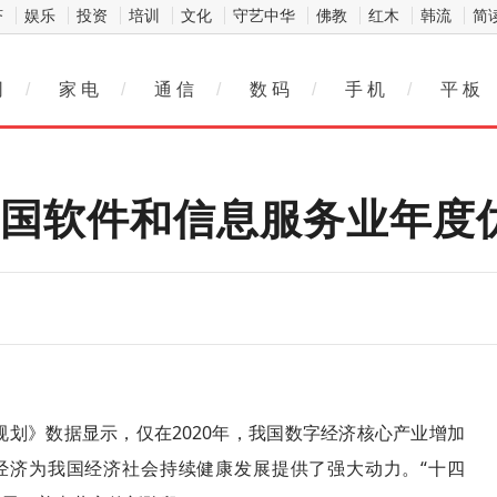
济
娱乐
投资
培训
文化
守艺中华
佛教
红木
韩流
简
网
/
家 电
/
通 信
/
数 码
/
手 机
/
平 板
1中国软件和信息服务业年度
规划》数据显示，仅在2020年，我国数字经济核心产业增加
数字经济为我国经济社会持续健康发展提供了强大动力。“十四