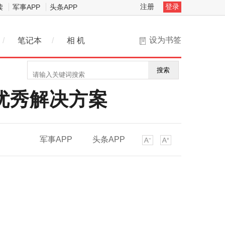
注册
登录
读
军事APP
头条APP
设为书签
/
笔记本
/
相 机
搜索
优秀解决方案
军事APP
头条APP