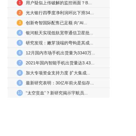
用户疑似上传破解的监控画面？B...
1
光大银行四季度净利润环比下滑34...
2
创新奇智国际配售已足额 向“AI...
3
银河航天实现低轨宽带通信卫星批...
4
研究发现：嫩芽顶端的弯钩是其成...
5
12月国内市场手机出货量为3340万...
6
2021年国内智能手机出货量达3.43...
7
加大专项资金支持力度 扩大集成...
8
最新研究表明：30亿年前火星似存...
9
“太空贫血”？新研究揭示宇航员...
10