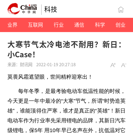
科技
业界
互联网
行业
通信
科学
创业
大寒节气太冷电池不耐用？新日：
小Case！
来源：财讯网
2022-01-19 20:27:18
莫畏风霜遮望眼，世间精粹迎寒出！
每年冬季，是最考验电动车低温
性
能的时候，
今天更是一年中最冷的“大寒”节气，所谓“时势造英
雄”，谁能顶得住严寒，谁才是真正的“英雄”！新日
电动车作为行业率先采用锂电的品牌，其新日汽车
级锂电，保5年 用10年早已名声在外，抗低温对它