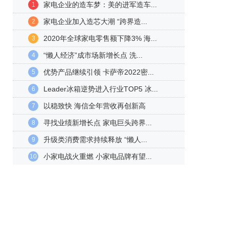
家电企业的造车梦：美的进军造车...
1
家电企业加入造芯大潮 “跨界造...
2
2020年全球家电零售额下降3% 海...
3
“懒人经济”成市场新增长点 洗...
4
优势产品继续引领 卡萨帝2022密...
5
Leader冰箱逆势进入行业TOP5 冰...
6
以稳致快 海信全年营收再创新高
7
寻找业绩新增长点 家电巨头跨界...
8
升级类消费需求持续释放 “懒人...
9
小家电战火重燃 小家电品牌有望...
10