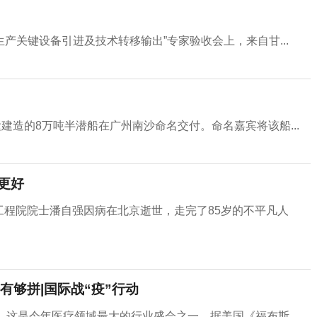
生产关键设备引进及技术转移输出”专家验收会上，来自甘...
建造的8万吨半潜船在广州南沙命名交付。命名嘉宾将该船...
更好
国工程院院士潘自强因病在北京逝世，走完了85岁的不平凡人
够拼|国际战“疫”行动
这是今年医疗领域最大的行业盛会之一。据美国《福布斯...