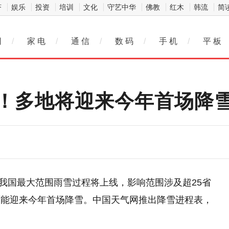
济
娱乐
投资
培训
文化
守艺中华
佛教
红木
韩流
简
网
/
家 电
/
通 信
/
数 码
/
手 机
/
平 板
！多地将迎来今年首场降
来我国最大范围雨雪过程将上线，影响范围涉及超25省
可能迎来今年首场降雪。中国天气网推出降雪进程表，