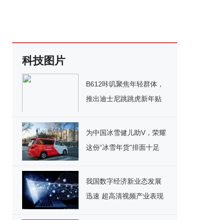
科技图片
B612咔叽聚焦年轻群体，
推出迪士尼跳跳虎新年贴
纸玩转虎年新春
为中国冰雪健儿助V，荣耀
这份“冰雪年货”排面十足
我国数字经济新业态发展
迅速 超高清视频产业表现
亮眼