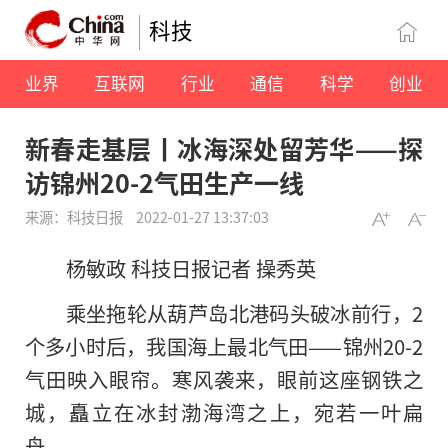
科技
业界
互联网
行业
通信
科学
创业
新春走基层丨冰海深处留芳华——探
访锦州20-2气田生产一线
来源：科技日报
2022-01-27 13:37:03
杨敏政 科技日报记者 操秀英
乘坐拖轮从葫芦岛北港码头破冰前行，2
个多小时后，我国海上最北气田——锦州20-2
气田映入眼帘。寒风袭来，眼前这座钢铁之
城，矗立在冰封渤海湾之上，宛若一叶扁
舟。