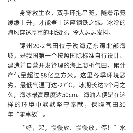
身穿救生衣，双手环抱吊笼，随着吊笼
缓缓上升，才能登上这座钢铁之城。冰冷的
海风穿透厚重的羽绒服，令人瑟瑟发抖。
锦州20-2气田位于渤海辽东湾北部海
域，是我国第一个按照国际标准自行设计、
建造并自营开发管理的海上凝析气田，累计
产气量超过88亿立方米。这里冬季环境恶
劣，最低气温可达-27℃，冰期长达3个月之
久，海冰最高厚度达50cm。海油人便是在这
样的环境中默默坚守奉献，保障气田30
年“零事故”。
“好，起，慢慢放、慢慢放，停！”水