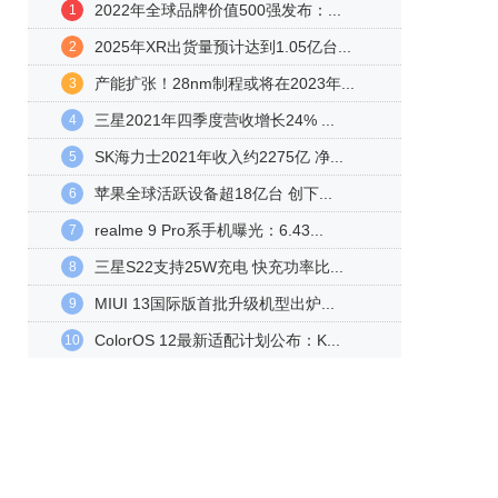
2022年全球品牌价值500强发布：...
1
2025年XR出货量预计达到1.05亿台...
2
产能扩张！28nm制程或将在2023年...
3
三星2021年四季度营收增长24% ...
4
SK海力士2021年收入约2275亿 净...
5
苹果全球活跃设备超18亿台 创下...
6
realme 9 Pro系手机曝光：6.43...
7
三星S22支持25W充电 快充功率比...
8
MIUI 13国际版首批升级机型出炉...
9
ColorOS 12最新适配计划公布：K...
10