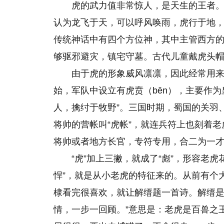
虎的武力值非常惊人，是天生的王者
认为龙飞于天，可以呼风唤雨，虎行于地
传统神话中有四个方位神，其中主管西方
够驱邪避灾，镇宅守墓。古代儿童戴虎头
由于虎的形象威风凛凛，因此经常用
始，军队中设立有虎贲（bēn），主要作
人，擒纣于牧野”。三国时期，蜀国的关羽
将帅的营帐叫“虎帐”，就连兵符上也刻着老
将帅或者地方长官，专符专用，合二为一
“虎”加上三撇，就成了“彪”，形容老
悍”，就是从小老虎的特征来
的
。从前有个
棣看完很喜欢，就让解缙题一首诗。解缙是
情，一步一回顾。”意思是：老虎是百兽之