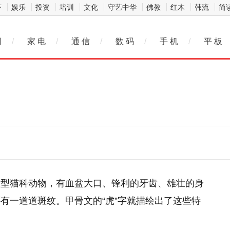
济
娱乐
投资
培训
文化
守艺中华
佛教
红木
韩流
简
网
/
家 电
/
通 信
/
数 码
/
手 机
/
平 板
大型猫科动物，有血盆大口、锋利的牙齿、雄壮的身
有一道道斑纹。甲骨文的“虎”字就描绘出了这些特