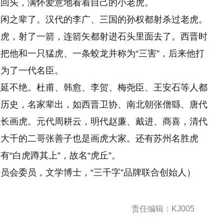
一回头，满怀爱意地看着自己的小老虎。
等闲之辈了。汉代的李广、三国的孙权都射杀过老虎。
老虎，射了一箭，连箭矢都射进石头里面去了。西晋时
把他和一只猛虎、一条蛟龙并称为“三害”，后来他打
成为了一代名臣。
绵延不绝。杜甫、韩愈、李贺、梅尧臣、王安石等人都
的历史，名家辈出，如西晋卫协、南北朝张僧繇、唐代
擅长画虎。元代周耕云，明代赵廉、戴进、商喜，清代
张大千的二哥张善子也是画虎大家。还有苏州名胜虎
“白虎蹲其上”，故名“虎丘”。
员会委员，文学博士，“三千字”品牌联合创始人）
责任编辑：KJ005