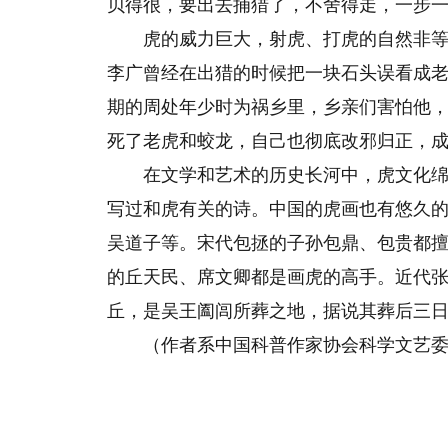
贝得很，要出去捕猎了，不舍得走，一步
虎的威力巨大，射虎、打虎的自然非
李广曾经在出猎的时候把一块石头误看成
期的周处年少时为祸乡里，乡亲们害怕他，
死了老虎和蛟龙，自己也彻底改邪归正，
在文学和艺术的历史长河中，虎文化
写过和虎有关的诗。中国的虎画也有悠久
吴道子等。宋代包拯的子孙包鼎、包贵都
的丘天民、席文卿都是画虎的高手。近代
丘，是吴王阖闾所葬之地，据说其葬后三日有
（作者系中国科普作家协会科学文艺委
关键词：