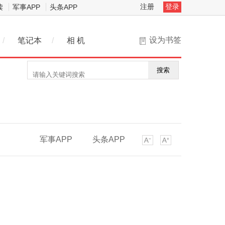
注册
登录
读
军事APP
头条APP
设为书签
/
笔记本
/
相 机
搜索
军事APP
头条APP