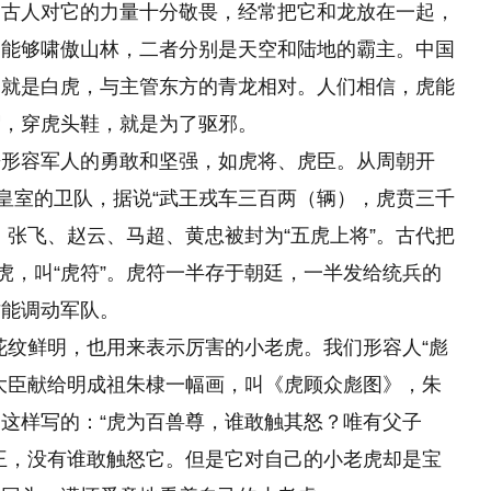
。古人对它的力量十分敬畏，经常把它和龙放在一起，
，能够啸傲山林，二者分别是天空和陆地的霸主。中国
的就是白虎，与主管东方的青龙相对。人们相信，虎能
帽，穿虎头鞋，就是为了驱邪。
来形容军人的勇敢和坚强，如虎将、虎臣。从周朝开
为皇室的卫队，据说“武王戎车三百两（辆），虎贲三千
、张飞、赵云、马超、黄忠被封为“五虎上将”。古代把
虎，叫“虎符”。虎符一半存于朝廷，一半发给统兵的
才能调动军队。
虎花纹鲜明，也用来表示厉害的小老虎。我们形容人“彪
大臣献给明成祖朱棣一幅画，叫《虎顾众彪图》，朱
这样写的：“虎为百兽尊，谁敢触其怒？唯有父子
王，没有谁敢触怒它。但是它对自己的小老虎却是宝