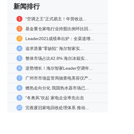
新闻排行
“空调之王”正式易主！年营收达...
1
基金重仓家电行业持股比例环比回...
2
Leader2021成绩单出炉：全渠道增...
3
追求质量“零缺陷” 海尔智家实...
4
整体市场占比42.8% 海尔冰箱实...
5
逆势增长！海尔智家Leader空调年...
6
广州市市场监管局抽查电美容仪产...
7
燃热走向分化 我国热水器市场已...
8
“冬奥风”吹起 家电企业率先出击
9
完善废旧家电回收处理体系 推动...
10