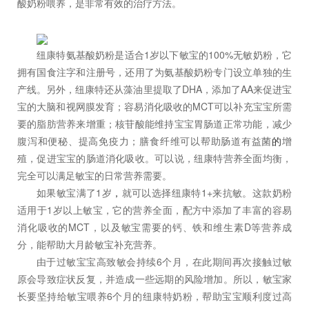
酸奶粉喂养，是非常有效的治疗方法。
纽康特氨基酸奶粉是适合1岁以下敏宝的100%无敏奶粉，它
拥有国食注字和注册号，还用了为氨基酸奶粉专门设立单独的生
产线。另外，纽康特还从藻油里提取了DHA，添加了AA来促进宝
宝的大脑和视网膜发育；容易消化吸收的MCT可以补充宝宝所需
要的脂肪营养来增重；核苷酸能维持宝宝胃肠道正常功能，减少
腹泻和便秘、提高免疫力；膳食纤维可以帮助肠道有益菌
的
增
殖，促进宝宝的肠道消化吸收。可以说，纽康特营养全面均衡，
完全可以满足敏宝的日常营养需要。
如果敏宝满了1岁
，
就可以选择纽康特1+来抗敏。这款奶粉
适用于1岁以上敏宝，它的营养全面，配方中添加了丰富的容易
消化吸收的MCT，以及敏宝需要的钙、铁和维生素D等营养成
分，能帮助大月龄敏宝补充营养。
由于过敏宝宝高致敏会持续6个月，在此期间再次接触过敏
原会导致症状反复，并造成一些远期的风险增加。所以，敏宝家
长要坚持给敏宝喂养6个月的纽康特奶粉，帮助宝宝顺利度过高