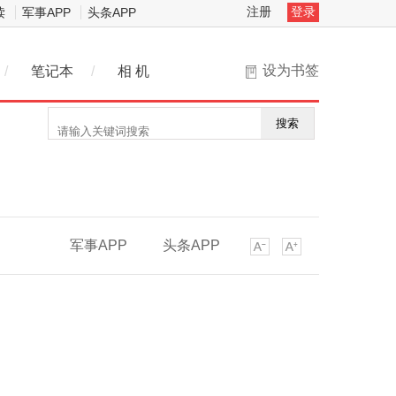
注册
登录
读
军事APP
头条APP
设为书签
/
笔记本
/
相 机
搜索
军事APP
头条APP