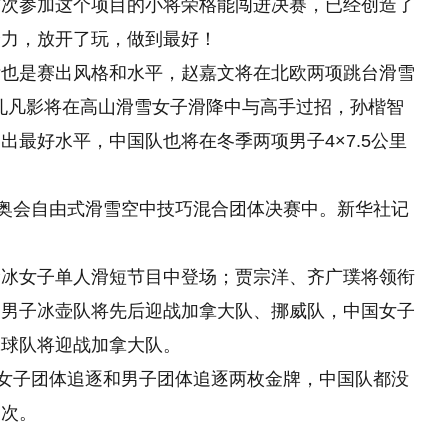
首次参加这个项目的小将荣格能闯进决赛，已经创造了
全力，放开了玩，做到最好！
标也是赛出风格和水平，赵嘉文将在北欧两项跳台滑雪
，孔凡影将在高山滑雪女子滑降中与高手过招，孙楷智
最好水平，中国队也将在冬季两项男子4×7.5公里
冬奥会自由式滑雪空中技巧混合团体决赛中。新华社记
滑冰女子单人滑短节目中登场；贾宗洋、齐广璞将领衔
国男子冰壶队将先后迎战加拿大队、挪威队，中国女子
冰球队将迎战加拿大队。
生女子团体追逐和男子团体追逐两枚金牌，中国队都没
名次。