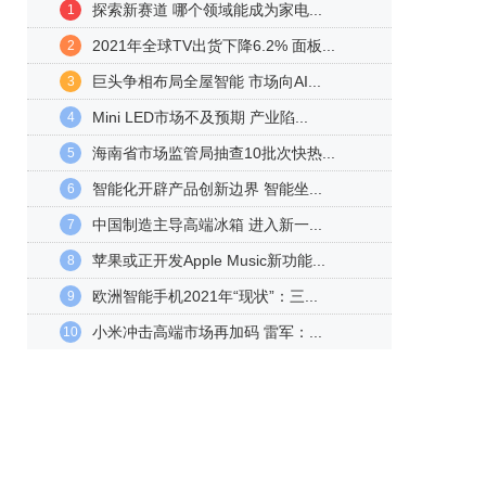
探索新赛道 哪个领域能成为家电...
1
2021年全球TV出货下降6.2% 面板...
2
巨头争相布局全屋智能 市场向AI...
3
Mini LED市场不及预期 产业陷...
4
海南省市场监管局抽查10批次快热...
5
智能化开辟产品创新边界 智能坐...
6
中国制造主导高端冰箱 进入新一...
7
苹果或正开发Apple Music新功能...
8
欧洲智能手机2021年“现状”：三...
9
小米冲击高端市场再加码 雷军：...
10