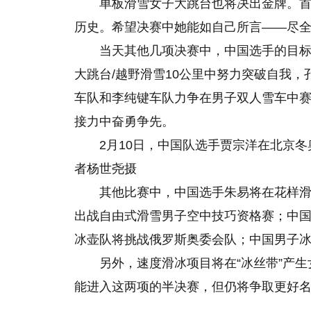
单板滑雪女子大跳台也将决出金牌。
历史。希望决赛中她能如自己所言——尽
当天其他几项决赛中，中国选手的目
大跳台/越野滑雪10公里中努力突破自我
车队和李纯键车队力争在男子双人雪车中赛出
接力中奋勇争先。
2月10日，中国队选手贾宗洋在北京
者杨世尧摄
其他比赛中，中国选手朱易将在花样
出战自由式滑雪男子空中技巧资格赛；中
冰壶队将挑战俄罗斯奥委会队；中国男子
另外，速度滑冰项目将在“冰丝带”产
能进入这两项的半决赛，但仍将争取更好
关键词：
苏翊鸣冲金