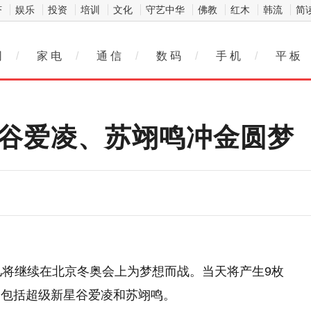
济
娱乐
投资
培训
文化
守艺中华
佛教
红木
韩流
简
网
/
家 电
/
通 信
/
数 码
/
手 机
/
平 板
看谷爱凌、苏翊鸣冲金圆梦
儿将继续在北京冬奥会上为梦想而战。当天将产生9枚
中包括超级新星谷爱凌和苏翊鸣。