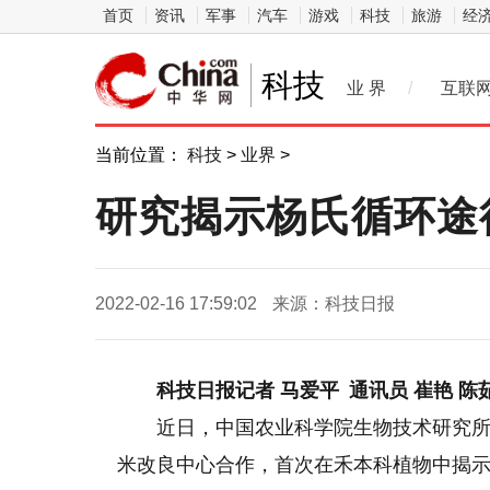
首页
资讯
军事
汽车
游戏
科技
旅游
经
科技
业 界
/
互联
当前位置：
科技
>
业界
>
研究揭示杨氏循环途
2022-02-16 17:59:02
来源：科技日报
科技日报记者 马爱平 通讯员 崔艳 陈
近日，中国农业科学院生物技术研究
米改良中心合作，首次在禾本科植物中揭示了杨