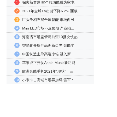
探索新赛道 哪个领域能成为家电...
1
2021年全球TV出货下降6.2% 面板...
2
巨头争相布局全屋智能 市场向AI...
3
Mini LED市场不及预期 产业陷...
4
海南省市场监管局抽查10批次快热...
5
智能化开辟产品创新边界 智能坐...
6
中国制造主导高端冰箱 进入新一...
7
苹果或正开发Apple Music新功能...
8
欧洲智能手机2021年“现状”：三...
9
小米冲击高端市场再加码 雷军：...
10