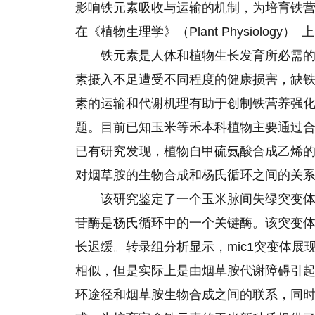
影响铁元素吸收与运输的机制，为培育铁
在《植物生理学》（Plant Physiology） 
铁元素是人体和植物生长发育所必需
素摄入不足遭受不同程度的健康损害，缺
素的运输和代谢机理有助于创制铁营养强
题。目前已知玉米等禾本科植物主要通过
已有研究发现，植物自甲硫氨酸合成乙烯
对烟草胺的生物合成和杨氏循环之间的关
该研究鉴定了一个玉米脉间失绿突变体mi
苷酶是杨氏循环中
的
一个关键酶。该突变
长迟缓。转录组分析显示，mic1突变体
相似，但是实际上是由烟草胺代谢障碍引
环途径和烟草胺生物合成之间的联系，同