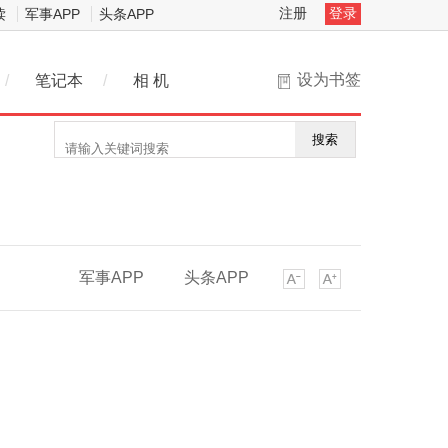
注册
登录
读
军事APP
头条APP
设为书签
/
笔记本
/
相 机
搜索
军事APP
头条APP