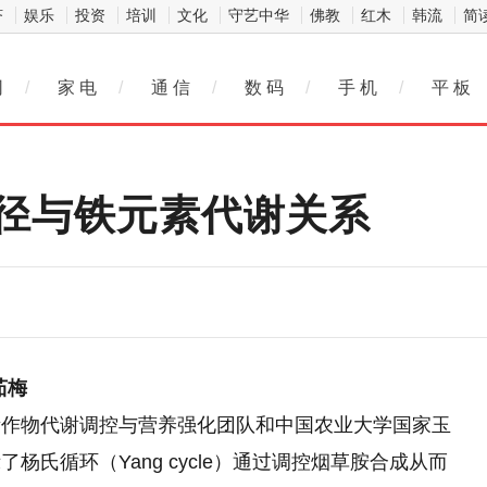
济
娱乐
投资
培训
文化
守艺中华
佛教
红木
韩流
简
网
/
家 电
/
通 信
/
数 码
/
手 机
/
平 板
径与铁元素代谢关系
茹梅
所作物代谢调控与营养强化团队和中国农业大学国家玉
氏循环（Yang cycle）通过调控烟草胺合成从而