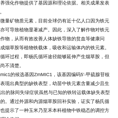
营养强化作物提供了基因源和理论依据。相关成果发表
上。
的微量矿物质元素，目前全球仍有近十亿人口因为铁元
铁亦可导致植物显著减产。因此，深入了解作物对铁元
化作物，从而有效改善人体缺铁导致的贫血等健康问
合成烟草胺等植物铁载体，吸收和运输体内的铁元素。
的循环过程，即杨氏循环途径能够延伸产生烟草胺，但
系尚不清楚。
c1的候选基因ZmMIC1，该基因编码5’-甲硫腺苷核
体表现出典型的缺铁表型，幼苗中铁元素含量减少且生
展现出的脉间失绿症状虽然与已知的铁转运载体缺失表型
起的。通过外源和内源烟草胺回补实验，证实了杨氏循
时也提示了一种玉米乃至禾本科植物中铁稳态的调控方